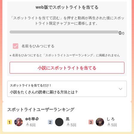
web版でスポットライトを当てる
「スポットライトを当てて読む」を押すと動画が再生された後にスポッ
トライト限定チャプターに遷移します。
0
/0
名前をひみつにする
名前をひみつにすると「スポットライトユーザーランキング」に掲載されません
小説にスポットライトを当てる
スポットライトを当てるだけ！
keyboard_arrow_down
小説をたくさんの読者に届ける方法とは？
スポットライトユーザーランキング
❄️冬華🥀
黒
し ろ
1
2
3
6回
5回
5回
highlight
highlight
highlight