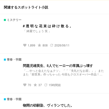
関連するスポットライト小説
ミステリー
# 透 明 な 花 束 は 砕 け 散 る 。
「 綺麗でしょう 笑 」
1,899
grade
808
2026/06/11
favorite
update
青春・学園
問題児雄英生、5人でヒーローの常識ぶっ壊す
「….やっと会えたなぁクソ」 「「「失礼だなお前」」」 また
また「前世系」作っちゃった 今回もクロスオーバー作品！な
んの作品でしょう… まぁタグ見ればわかるんだけどね() オリが
何人か….うん 夢主、オリイラスト おにいさんメーカー様
70
grade
37
15時間前
https://picrew.me/ja/image_maker/6324 うちゅうあめーば様
favorite
update
https://picrew.me/ja/image_maker/1276414
青春・学園
物間の幼馴染、ヴィランでした。