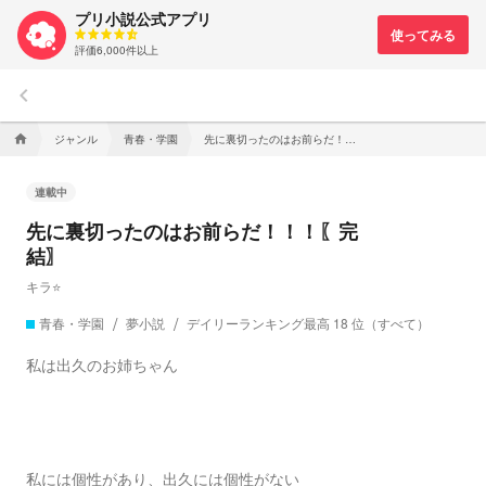
プリ小説公式アプリ
評価6,000件以上
keyboard_arrow_left
ジャンル
青春・学園
先に裏切ったのはお前らだ！！！〖完結〗
home
連載中
先に裏切ったのはお前らだ！！！〖完
結〗
キラ⭐️
青春・学園
夢小説
デイリーランキング最高 18 位（すべて）
私は出久のお姉ちゃん
私には個性があり、出久には個性がない