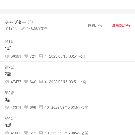
チャプター
help_outline
最初から
最新話から
全124話
146,969文字
create
第1話
1話
60393
721
4
2023/08/15 03:51 公開
visibility
favorite
comment
第2話
2話
47477
640
4
2023/08/15 03:51 公開
visibility
favorite
comment
第3話
3話
43319
609
10
2023/08/15 03:51 公開
visibility
favorite
comment
第4話
4話
41022
611
10
2023/08/15 08:41 公開
visibility
favorite
comment