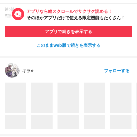
第5話
アプリなら縦スクロールでサクサク読める！
5話
そのほかアプリだけで使える限定機能もたくさん！
40349
596
13
2023/08/16 04:40 公開
visibility
favorite
comment
アプリで続きを表示する
第6話
6話
このままweb版で続きを表示する
38932
597
4
2023/08/16 09:38 公開
visibility
favorite
comment
フォローする
キラ⭐️