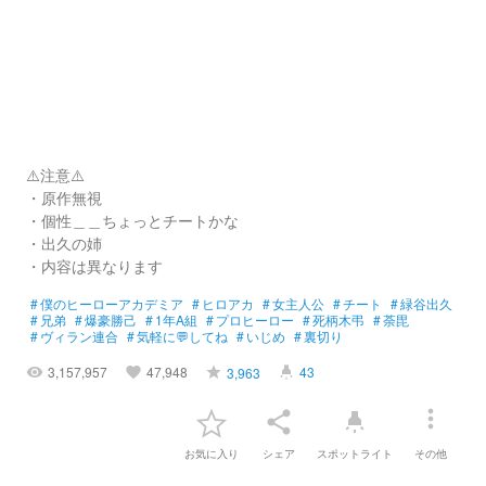
⚠️注意⚠️
・原作無視
・個性＿＿ちょっとチートかな
・出久の姉
・内容は異なります
#
僕のヒーローアカデミア
#
ヒロアカ
#
女主人公
#
チート
#
緑谷出久
#
兄弟
#
爆豪勝己
#
1年A組
#
プロヒーロー
#
死柄木弔
#
荼毘
#
ヴィラン連合
#
気軽に💬してね
#
いじめ
#
裏切り
3,157,957
47,948
43
3,963
visibility
favorite
grade
highlight
more_vert
share
highlight
お気に入り
シェア
スポットライト
その他