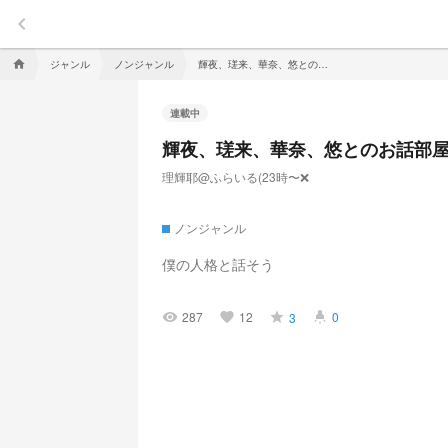
keyboard_arrow_left
ジャンル
ノンジャンル
輝夜、瑳来、華奈、悠とのお話部屋
home
連載中
輝夜、瑳来、華奈、悠とのお話部
理輝耶@ふらいる(23時〜❌
ノンジャンル
僕の人格と話そう
287
12
0
3
visibility
favorite
grade
highlight