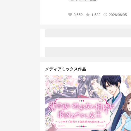
9,552
grade
1,582
2026/06/05
favorite
update
メディアミックス作品