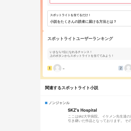
スポットライトを当てるだけ！
小説をたくさんの読者に届ける方法とは？
スポットライトユーザーランキング
いまなら1位になれるチャンス！
上のボタンからスポットライトを当ててみよう！
−
1
2
関連するスポットライト小説
ノンジャンル
SKZ's Hospital
ここはskz大学病院。 イケメン先生達の日常を覗いていきませんか、？ 〜〜 こちらの小説はピリノ🍮🐈🐈‍⬛🐾様の小説を
引き継いだ作品となっております。 そのため、設定などを引用させていただいております。 リクエスト募集中…！ メンバ
ーの体調不良から診察まで…… 基本的にどんなリクエストもお待ちしております。 ぴりの🍮🐈‍⬛🐈🐾ちゃん
https://novel.prcm.jp/user/a0DUL2n