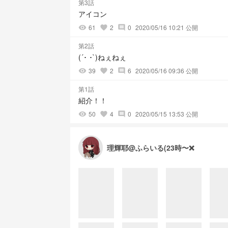
第3話
アイコン
61
2
0
2020/05/16 10:21 公開
visibility
favorite
comment
第2話
(´･ ･`)ねぇねぇ
39
2
6
2020/05/16 09:36 公開
visibility
favorite
comment
第1話
紹介！！
50
4
0
2020/05/15 13:53 公開
visibility
favorite
comment
理輝耶@ふらいる(23時〜❌