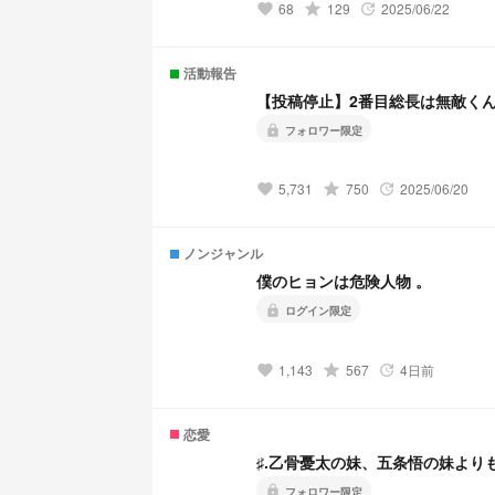
68
grade
129
2025/06/22
favorite
update
活動報告
【投稿停止】2番目総長は無敵く
lock
フォロワー限定
5,731
grade
750
2025/06/20
favorite
update
ノンジャンル
僕のヒョンは危険人物 。
lock
ログイン限定
1,143
grade
567
4日前
favorite
update
恋愛
♯.乙骨憂太の妹、五条悟の妹より
lock
フォロワー限定