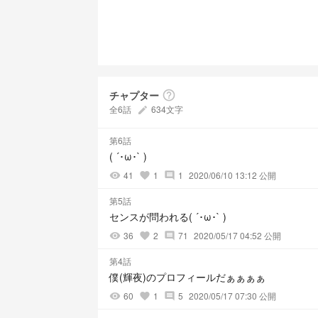
チャプター
help_outline
全6話
634文字
create
第6話
( ´･ω･` )
41
1
1
2020/06/10 13:12 公開
visibility
favorite
comment
第5話
センスが問われる( ´･ω･` )
36
2
71
2020/05/17 04:52 公開
visibility
favorite
comment
第4話
僕(輝夜)のプロフィールだぁぁぁぁ
60
1
5
2020/05/17 07:30 公開
visibility
favorite
comment