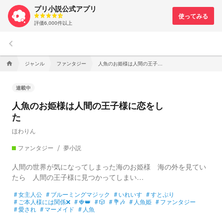
プリ小説公式アプリ
評価6,000件以上
keyboard_arrow_left
ジャンル
ファンタジー
人魚のお姫様は人間の王子様に恋をした
home
連載中
人魚のお姫様は人間の王子様に恋をし
た
ほわりん
ファンタジー
夢小説
人間の世界が気になってしまった海のお姫様 海の外を見てい
たら 人間の王子様に見つかってしまい…
#
女主人公
#
ブルーミングマジック
#
いれいす
#
すとぷり
#
ご本人様には関係❌
#
🍓👑
#
🎲
#
💐🎶
#
人魚姫
#
ファンタジー
#
愛され
#
マーメイド
#
人魚