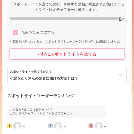
「スポットライトを当てて読む」を押すと動画が再生された後にスポッ
トライト限定チャプターに遷移します。
0
/0
名前をひみつにする
名前をひみつにすると「スポットライトユーザーランキング」に掲載されません
小説にスポットライトを当てる
スポットライトを当てるだけ！
keyboard_arrow_down
小説をたくさんの読者に届ける方法とは？
スポットライトユーザーランキング
いまなら1位になれるチャンス！
上のボタンからスポットライトを当ててみよう！
−
−
−
1
2
3