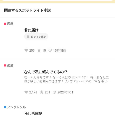
関連するスポットライト小説
恋愛
君に届け
lock
ログイン限定
256
grade
15
15時間前
favorite
update
恋愛
なんで私に頼んでくるの!?
なーくん落ちです！ なーくんはヴァンパイア！ 毎日あなたに
血が欲しいと頼んできます！ 人×ヴァンパイアの日常を 覗いて
みませんか？
2,178
grade
251
2026/01/01
favorite
update
ノンジャンル
推し活日記