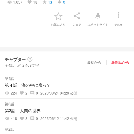
1,657
18
0
13
visibility
favorite
grade
highlight
more_vert
share
highlight
お気に入り
シェア
スポットライト
その他
チャプター
help_outline
最初から
最新話から
全4話
2,408文字
create
第4話
第４話 海の中に戻って
224
2
0
2023/08/24 04:29 公開
visibility
favorite
comment
第3話
第3話 人間の世界
418
3
0
2023/06/12 11:42 公開
visibility
favorite
comment
第2話