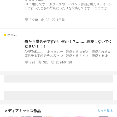
STPR推しです！ 新グッズや、イベント詳細が出たり、イベン
トに行ったときの写真だったりを投稿してます！ ここでは、
タメにしてね！コメントも！ 強制じゃないけど..w
2,049
grade
92
1日前
favorite
update
ポエム
俺たち腐男子ですが、何か！？………溺愛しないでく
ださい！！！
AMPTAK……… あっきぃ〜 溺愛する まぜ太 溺愛される＆
腐男子＆妄想男子 ぷりっつ 溺愛する ちぐさ 溺愛する あっ
と 溺愛される＆腐男子 けちゃ 溺愛する すとぷり…………
728
grade
325
2024/04/28
favorite
update
ころん 溺愛する るぅと 溺愛される＆腐男子 さとみ 溺愛
する 莉犬 溺愛する 騎士A………… てると 溺愛する＆され
る まひと 溺愛する ばぁう 溺愛される＆腐男子 しゆん 溺
愛する そうま 溺愛する ⚠本人様関係なし ただ単にまぜ、
あと、ばぁう、るぅとが溺愛されます！
メディアミックス作品
もっと見る