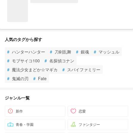
人気のタグから探す
#
ハンターハンター
#
刀剣乱舞
#
銀魂
#
マッシュル
#
モブサイコ100
#
名探偵コナン
#
魔法少女まどか☆マギカ
#
スパイファミリー
#
鬼滅の刃
#
Fate
ジャンル一覧
新作
恋愛
青春・学園
ファンタジー