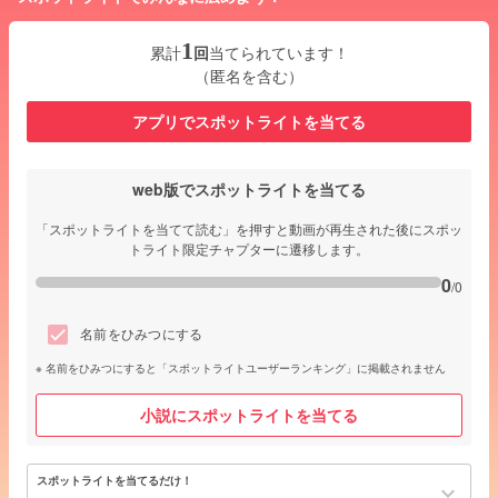
1
累計
回
当てられています！
（匿名を含む）
アプリでスポットライトを当てる
web版でスポットライトを当てる
「スポットライトを当てて読む」を押すと動画が再生された後にスポッ
トライト限定チャプターに遷移します。
0
/0
名前をひみつにする
名前をひみつにすると「スポットライトユーザーランキング」に掲載されません
小説にスポットライトを当てる
スポットライトを当てるだけ！
keyboard_arrow_down