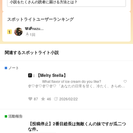
小説をたくさんの読者に届ける方法とは？
スポットライトユーザーランキング
🐼🌈nazuki
1
🍭 💣
1回
highlight
関連するスポットライト小説
ノート
🅿︎ : 【Melty Stella】
What flavor of ice cream do you like? 🤍
🍨🤍🍨🤍🍨🤍🍨🤍 「あなたの日常を甘く、冷たく、きらめか
せる。」 【Melty Stellaとは？】 『Melty Stella』は、星
(Stella)のような輝きと、心を甘く溶かす(Melty)ような配信を
87
grade
46
2026/02/22
届けるプリチューバ事務所です。 略称:メルステ 事務
favorite
update
所FN:Toppings 事務所FM:🧊🍨🌟 語りタグ:溶けちゃ
う前に星になる 🤍🍨🤍🍨🤍🍨🤍🍨🤍 発
祥:https://novel.prcm.jp/novel/oZI9SHphr7KqNMd8dkMn
活動報告
【投稿停止】2番目総長は無敵くんの妹ですが瓜二つ
な件。