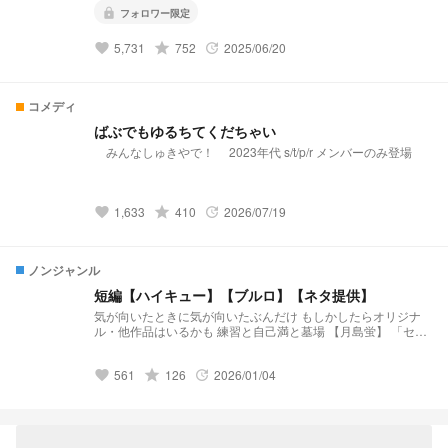
lock
フォロワー限定
5,731
grade
752
2025/06/20
favorite
update
コメディ
ばぶでもゆるちてくだちゃい
みんなしゅきやで！ 2023年代 s/t/p/r メンバーのみ登場
1,633
grade
410
2026/07/19
favorite
update
ノンジャンル
短編【ハイキュー】【ブルロ】【ネタ提供】
気が向いたときに気が向いたぶんだけ もしかしたらオリジナ
ル・他作品はいるかも 練習と自己満と墓場 【月島蛍】 「セレ
ンディピティ」 小説になりました↓↓↓
https://novel.prcm.jp/novel/BmzRdh3txTUibqXXVZof 【二口堅
561
grade
126
2026/01/04
治】 「先輩、まだ独り身なんすか？(笑)」 小説になりました↓
favorite
update
↓ ↓ https://novel.prcm.jp/novel/cXlcBIt2Ne2PhzvRzV2Q 【孤
爪研磨】 「そこのけそこのけ 勇者が通る」 小説になりました
↓ ↓ ↓ https://novel.prcm.jp/novel/Cxxu2EBITSt0wLuPjQ4n
【白布】 「浮いてた彼女が”浮いて”いた」 小説になりました↓