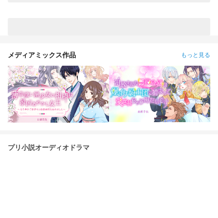
↓ ↓ https://novel.prcm.jp/novel/wm18GhLSixpJNbKeARoK
【宮侑】(角名) 「ちみけも買ったら男子高校生拾った話」 小説
になりました↓ ↓ ↓
https://novel.prcm.jp/novel/nMbYXcbwwQjoQ15Ja254 【牛
島】 「籠の中の雛 コンビニを知る」 小説になりました↓ ↓ ↓
https://novel.prcm.jp/novel/z2FYtWfMjUFHn8taeLfl
メディアミックス作品
もっと見る
プリ小説オーディオドラマ