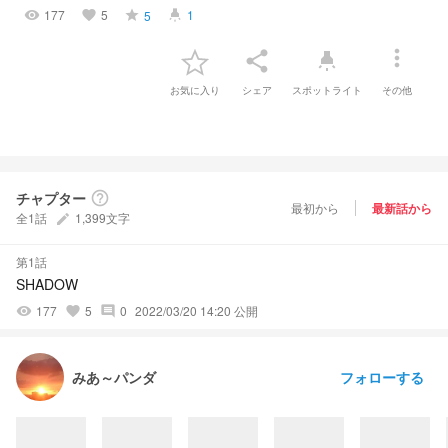
177
5
1
5
visibility
favorite
grade
highlight
more_vert
share
highlight
お気に入り
シェア
スポットライト
その他
チャプター
help_outline
最初から
最新話から
全1話
1,399文字
create
第1話
SHADOW
177
5
0
2022/03/20 14:20 公開
visibility
favorite
comment
フォローする
みあ～パンダ