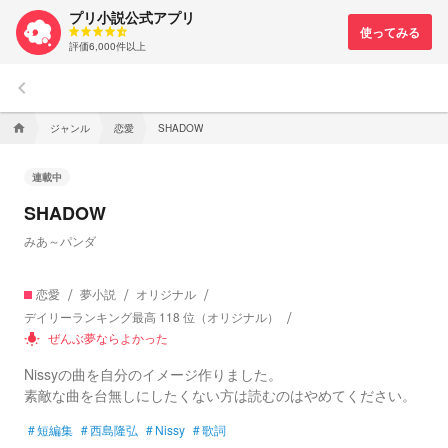
プリ小説公式アプリ
評価6,000件以上
keyboard_arrow_left
ジャンル
恋愛
home
SHADOW
連載中
SHADOW
みあ～パンダ
恋愛
夢小説
オリジナル
デイリーランキング最高 118 位（オリジナル）
ぜんぶ夢ならよかった
wb_incandescent
Nissyの曲を自分のイメージ作りました。
素敵な曲を台無しにしたくない方は読むのはやめてください。
#
短編集
#
西島隆弘
#
Nissy
#
歌詞