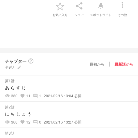
more_vert
share
highlight
お気に入り
シェア
スポットライト
その他
チャプター
help_outline
最初から
最新話から
全9話
create
第1話
あ ら す じ
380
11
1
2021/02/16 13:04 公開
visibility
favorite
comment
第2話
に ち じ ょ う
368
12
0
2021/02/16 13:27 公開
visibility
favorite
comment
第3話