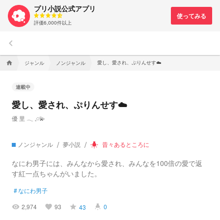
プリ小説公式アプリ
評価6,000件以上
keyboard_arrow_left
愛し、愛され、ぷりんせす☁️
ジャンル
ノンジャンル
home
連載中
愛し、愛され、ぷりんせす☁️
優 里 ‪‪𓂃 𓈒𓏸💫
ノンジャンル
夢小説
昔々あるところに
wb_incandescent
なにわ男子には、みんなから愛され、みんなを100倍の愛で返
す紅一点ちゃんがいました。
#
なにわ男子
2,974
93
0
43
visibility
favorite
grade
highlight