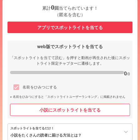
0
累計
回
当てられています！
（匿名を含む）
アプリでスポットライトを当てる
web版でスポットライトを当てる
「スポットライトを当てて読む」を押すと動画が再生された後にスポッ
トライト限定チャプターに遷移します。
0
/0
名前をひみつにする
名前をひみつにすると「スポットライトユーザーランキング」に掲載されません
小説にスポットライトを当てる
スポットライトを当てるだけ！
keyboard_arrow_down
小説をたくさんの読者に届ける方法とは？