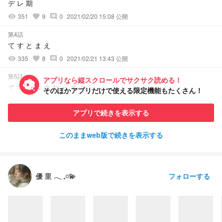
デ レ 期
351
9
0
2021/02/20 15:08 公開
visibility
favorite
comment
第4話
て す と ま え
335
8
0
2021/02/21 13:43 公開
visibility
favorite
comment
第5話
アプリなら縦スクロールでサクサク読める！
て す と ご の れ っ す ん
そのほかアプリだけで使える限定機能もたくさん！
314
7
0
2021/02/22 13:47 公開
visibility
favorite
comment
アプリで続きを表示する
第6話
て す と へ ん き ゃ く
このままweb版で続きを表示する
321
10
0
2021/02/22 14:04 公開
visibility
favorite
comment
フォローする
優 里 ‪‪𓂃 𓈒𓏸💫