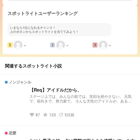
スポットライトユーザーランキング
いまなら1位になれるチャンス！
上のボタンからスポットライトを当ててみよう！
−
−
−
1
2
3
関連するスポットライト小説
ノンジャンル
【Req】アイドルだから、
ステージ上では、みんなの前では、笑顔を絶やさない。 元気
で、前向きで、努力家で。 そんな天性のアイドルが、ある日
を境に、突然活動休止を発表した。 『何があっても必ずステ
ージに帰ってくるから__』 支え合って、 絆で全てを乗り越え
87
grade
123
5日前
て、 生きることをあきらめなかったアイドルが 再びステージ
favorite
update
に帰ってくるまでのお話。 【リクエスト作品】 ※全10〜15話
を予定しています
恋愛