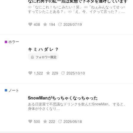
なにわ男子の紅一点は変態で下ネタを連呼しています
𓏸𓏸「なにこれ！ち𓏸こみたい！笑」 𓏸𓏸「ねぇみんなってせっ𓏸
すってシたことある？」 𓏸𓏸「え、今、イクって言った？」
𓏸𓏸「ねぇ、シャンプーってさ白いからせいえきみたいじゃな
い？笑」 なにわ男子の紅一点は変態で下ネタを連呼してます
408
grade
194
2026/07/19
《目標》 ☆50♡100
favorite
update
ホラー
キ ミ ハ ダ レ ？
lock
フォロワー限定
1,522
grade
229
2025/10/10
favorite
update
ノート
SnowManがちっちゃくなっちゃった
ある日楽屋で不思議なドリンクを飲んだSnowMan。 すると、
身体が小さくなり…
500
grade
222
2026/06/18
favorite
update