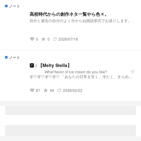
ノート
高校時代からの創作ネタ一覧やら色々。
自分と過去の自分のよく分からぬ雑談形式でお送りします。
0
grade
0
2026/07/16
favorite
update
ノート
🅿︎ : 【Melty Stella】
What flavor of ice cream do you like? 🤍
🍨🤍🍨🤍🍨🤍🍨🤍 「あなたの日常を甘く、冷たく、きらめか
せる。」 【Melty Stellaとは？】 『Melty Stella』は、星
(Stella)のような輝きと、心を甘く溶かす(Melty)ような配信を
87
grade
49
2026/02/22
届けるプリチューバ事務所です。 略称:メルステ 事務
favorite
update
所FN:Toppings 事務所FM:🧊🍨🌟 語りタグ:溶けちゃ
う前に星になる 🤍🍨🤍🍨🤍🍨🤍🍨🤍 発
祥:https://novel.prcm.jp/novel/oZI9SHphr7KqNMd8dkMn