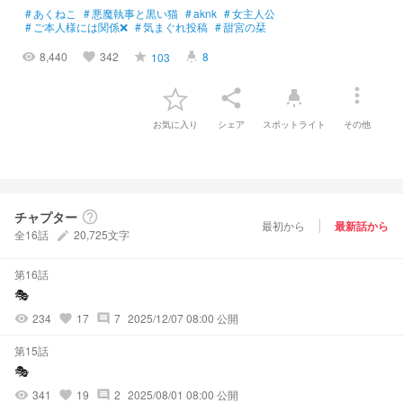
#
あくねこ
#
悪魔執事と黒い猫
#
aknk
#
女主人公
#
ご本人様には関係❌
#
気まぐれ投稿
#
甜宮の栞
8,440
342
8
103
visibility
favorite
grade
highlight
more_vert
share
highlight
お気に入り
シェア
スポットライト
その他
チャプター
help_outline
最初から
最新話から
全16話
20,725文字
create
第16話
🎭️
234
17
7
2025/12/07 08:00 公開
visibility
favorite
comment
第15話
🎭️
341
19
2
2025/08/01 08:00 公開
visibility
favorite
comment