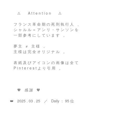
⚠ A t t e n t i o n ⚠
フ ラ ン ス 革 命 期 の 死 刑 執 行 人 、
シ ャ ル ル ＝ ア ン リ ・ サ ン ソ ン を
一 部 参 考 に し て い ま す 。
夢 主 ≠ 主 様 。
主 様 は 完 全 オ リ ジ ナ ル 。
表 紙 及 び ア イ コ ン の 画 像 は 全 て
P i n t e r e s t よ り 引 用 。
💖 感 謝 💖
👑 2025 . 03 . 25 ／ Daily ： 95 位