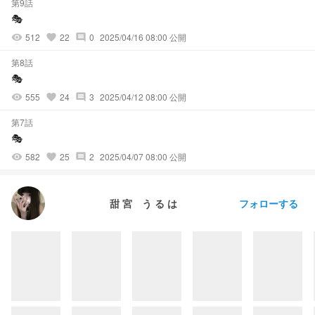
第9話
🎭️
512
22
0
2025/04/16 08:00 公開
visibility
favorite
comment
第8話
🎭️
555
24
3
2025/04/12 08:00 公開
visibility
favorite
comment
第7話
🎭️
582
25
2
2025/04/07 08:00 公開
visibility
favorite
comment
フォローする
甜 宮 う る は