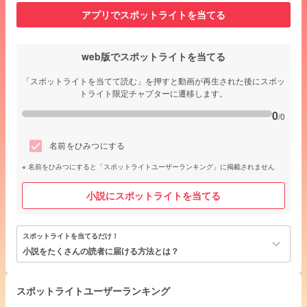
アプリでスポットライトを当てる
web版でスポットライトを当てる
「スポットライトを当てて読む」を押すと動画が再生された後にスポッ
トライト限定チャプターに遷移します。
0
/0
名前をひみつにする
名前をひみつにすると「スポットライトユーザーランキング」に掲載されません
小説にスポットライトを当てる
スポットライトを当てるだけ！
keyboard_arrow_down
小説をたくさんの読者に届ける方法とは？
スポットライトユーザーランキング