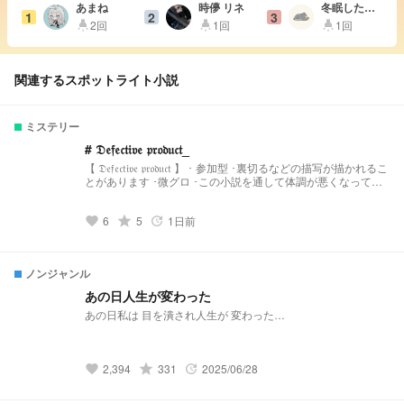
あまね
時儚 リネ
冬眠したい
1
2
3
しろいぬさ
2回
1回
1回
highlight
highlight
highlight
ん#余命１％
関連するスポットライト小説
ミステリー
# 𝔇𝔢𝔣𝔢𝔠𝔱𝔦𝔳𝔢 𝔭𝔯𝔬𝔡𝔲𝔠𝔱_
【 𝔇𝔢𝔣𝔢𝔠𝔱𝔦𝔳𝔢 𝔭𝔯𝔬𝔡𝔲𝔠𝔱 】 ･ 参加型 ･裏切るなどの描写が描かれるこ
とがあります ･微グロ ･この小説を通して体調が悪くなっても
責任を負いません （そんな描写まず書かないし書けない😭）
⚠ 1話 ~ 2話 参加について 3話 ~ 本編
6
grade
5
1日前
favorite
update
ノンジャンル
あの日人生が変わった
あの日私は 目を潰され人生が 変わった…
2,394
grade
331
2025/06/28
favorite
update