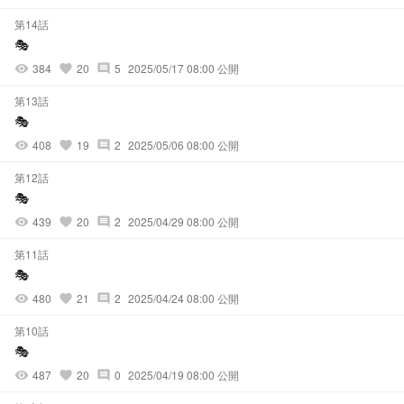
第14話
🎭️
384
20
5
2025/05/17 08:00 公開
visibility
favorite
comment
第13話
🎭️
408
19
2
2025/05/06 08:00 公開
visibility
favorite
comment
第12話
🎭️
439
20
2
2025/04/29 08:00 公開
visibility
favorite
comment
第11話
🎭️
480
21
2
2025/04/24 08:00 公開
visibility
favorite
comment
第10話
🎭️
487
20
0
2025/04/19 08:00 公開
visibility
favorite
comment