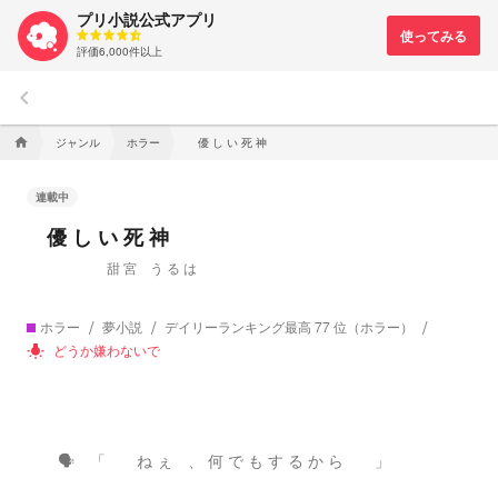
プリ小説公式アプリ
評価6,000件以上
keyboard_arrow_left
ジャンル
ホラー
優 し い 死 神
home
連載中
優 し い 死 神
甜 宮 う る は
ホラー
夢小説
デイリーランキング最高 77 位（ホラー）
どうか嫌わないで
wb_incandescent
🗣️ 「 ね ぇ 、 何 で も す る か ら 」