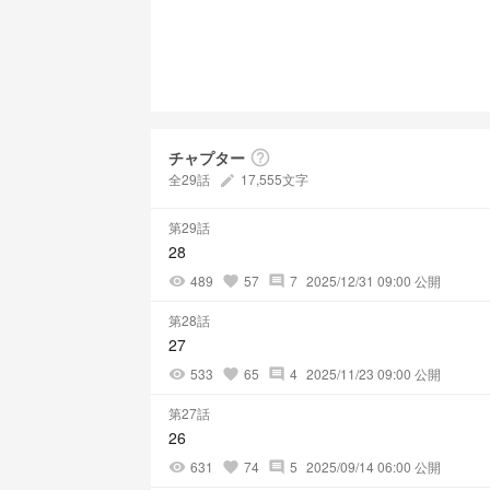
チャプター
help_outline
全29話
17,555文字
create
第29話
28
489
57
7
2025/12/31 09:00 公開
visibility
favorite
comment
第28話
27
533
65
4
2025/11/23 09:00 公開
visibility
favorite
comment
第27話
26
631
74
5
2025/09/14 06:00 公開
visibility
favorite
comment