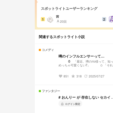
スポットライトユーザーランキング
茜
1
2
20回
highlight
関連するスポットライト小説
コメディ
噂のインフルエンサーって…
🦍 「最近、噂のrio様って、知ってる??」 🍆 「知ってる知ってる〜
めっちゃ可愛くない⁉︎」 ⛄️ 「それな–⁉︎ビジュも声もほんま好き‼︎」 🐷 「めっっちゃわかる––!」
🍌 （俺の前でその話しないで…//） ｰｰｰ コメディ / ディリーランキング1
ありがとう–‼︎(泣) ｰｰｰ ❤️、⭐️、💬 いつもありがとｰｰｰ‼︎‼
851
grade
318
2025/07/27
がとうｰｰｰ❤️‍🔥↓ みみ様 たこさんうぃんなー様 かずー様 速乃天音様 星宮るる様 祢
favorite
update
ファンタジー
# おんりー が 存在しない セカイ .
lock
ログイン限定