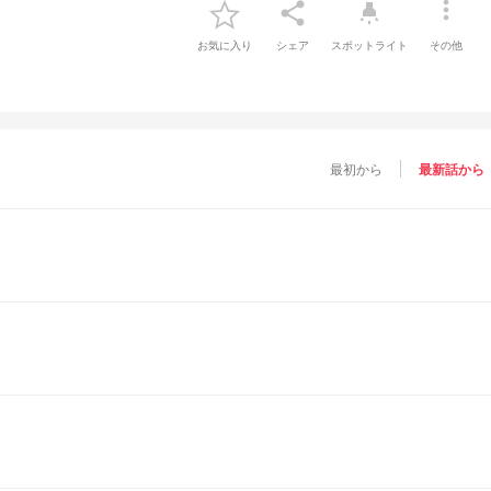
more_vert
share
highlight
お気に入り
シェア
スポットライト
その他
最初から
最新話から