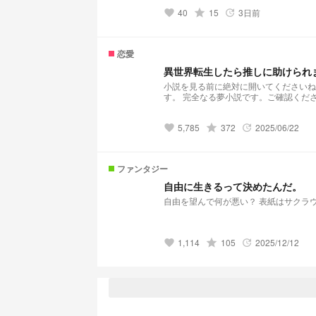
40
grade
15
3日前
favorite
update
恋愛
異世界転生したら推しに助けられ
小説を見る前に絶対に開いてくださいね⬇️ dzr社の星と健気な夢主の異世界(＆現世)恋愛物語。 メンバーたくさん出
す。 完全なる夢小説です。ご確認ください⚠️ 夢主の性格はブレブレです⚠️ 壮絶なキャラ崩壊。ご注意ください⚠️ なんでも
5,785
grade
372
2025/06/22
favorite
update
ファンタジー
自由に生きるって決めたんだ。
自由を望んで何が悪い
1,114
grade
105
2025/12/12
favorite
update