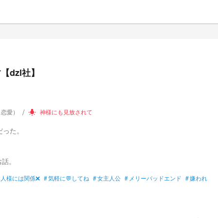
dzl社】
（恋愛）
神様にも見放されて
wb_incandescent
だった。
お話。
本人様には関係❌
#
気軽に💬してね
#
女主人公
#
メリーバッドエンド
#
嫌われ