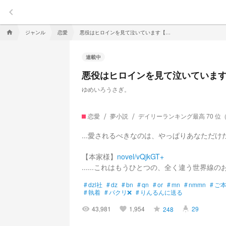
keyboard_arrow_left
ジャンル
恋愛
悪役はヒロインを見て泣いています【dzl社】
home
連載中
悪役はヒロインを見て泣いています【
ゆめいろうさぎ。
恋愛
夢小説
デイリーランキング最高 70 位
...愛されるべきなのは、やっぱりあなただけ
【本家様】
novel/vQjkGT+
......これはもうひとつの、全く違う世界線の
#
dzl社
#
dz
#
bn
#
qn
#
or
#
mn
#
nmmn
#
ご
#
執着
#
パクリ❌
#
りんるんに送る
43,981
1,954
29
248
visibility
favorite
grade
highlight