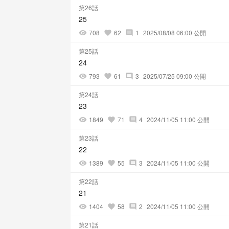
第26話
25
708
62
1
2025/08/08 06:00 公開
visibility
favorite
comment
第25話
24
793
61
3
2025/07/25 09:00 公開
visibility
favorite
comment
第24話
23
1849
71
4
2024/11/05 11:00 公開
visibility
favorite
comment
第23話
22
1389
55
3
2024/11/05 11:00 公開
visibility
favorite
comment
第22話
21
1404
58
2
2024/11/05 11:00 公開
visibility
favorite
comment
第21話