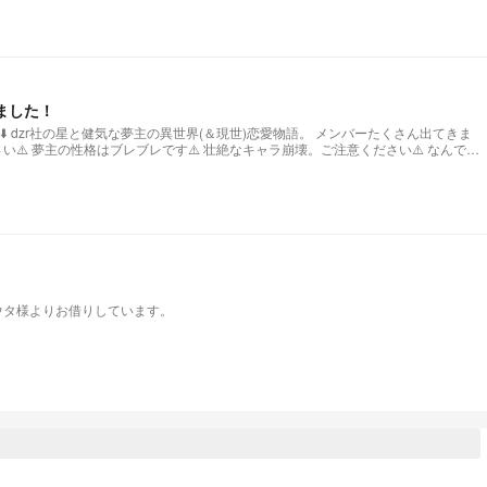
ました！
てきま
許せる方のみ見てください⚠️ ちまちま更新。不定期です⚠️ チャプター名めちゃ適当☆
？ 表紙はサクラウタ様よりお借りしています。