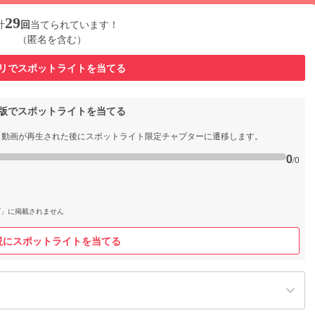
29
計
回
当てられています！
（匿名を含む）
リでスポットライトを当てる
b版でスポットライトを当てる
と動画が再生された後にスポットライト限定チャプターに遷移します。
0
/0
グ」に掲載されません
説にスポットライトを当てる
keyboard_arrow_down