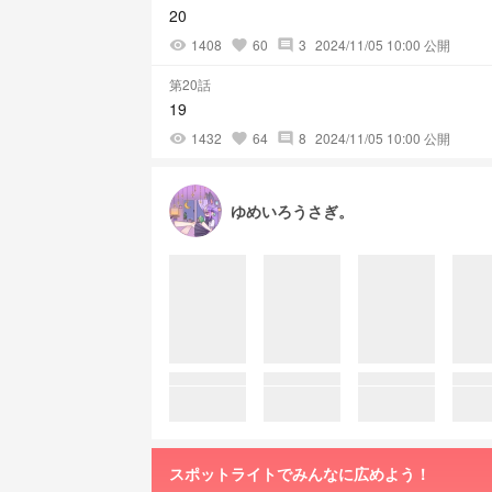
20
1408
60
3
2024/11/05 10:00 公開
visibility
favorite
comment
第20話
19
1432
64
8
2024/11/05 10:00 公開
visibility
favorite
comment
ゆめいろうさぎ。
スポットライトでみんなに広めよう！