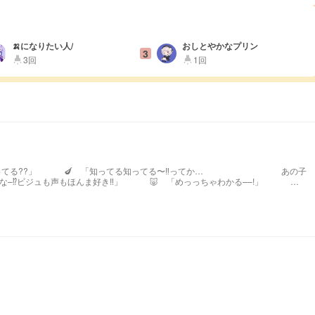
🍌になりたい人/
おしとやかなプリン
3
3回
1回
highlight
highlight
‼︎ってか… あの子
02位、
︎ スポットライトあり
桜様 神宮りん様 Rui様 まい様 KoKo様 ありがとうございます‼︎