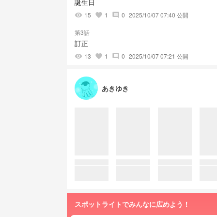
誕生日
15
1
0
2025/10/07 07:40 公開
visibility
favorite
comment
第3話
訂正
13
1
0
2025/10/07 07:21 公開
visibility
favorite
comment
あきゆき
スポットライトでみんなに広めよう！