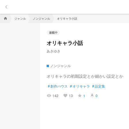
keyboard_arrow_left
ジャンル
ノンジャンル
オリキャラ小話
home
連載中
オリキャラ小話
あきゆき
ノンジャンル
オリキャラの初期設定とか細かい設定とか
#
創作ハウス
#
オリキャラ
#
設定集
142
13
0
1
visibility
favorite
grade
highlight