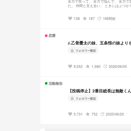
全力で笑って、 全力で悩んで、 全力で音を奏でる。 全国大会を目指す 吹奏楽部で過ごす1年は、 毎日が本気の連続だっ
た。 仲間と支え合い、 ときにはぶつかりながら、 1つの音楽を創り上げていく。 憧れは努力へ、 努力は自信へ。 そして
いつしか、 その想いは名前のつけられない 特別な感情へと変わっていく。 限られた時間の中でしか 鳴らせない音があ
る。 これは、 かけがえのない仲間と過ごした、 二度と戻らない青春を描く物語。 ⚠︎ご本人様方とは関係ございません ⚠︎
138
grade
187
1時間前
不定期コメント返信
favorite
update
恋愛
♯.乙骨憂太の妹、五条悟の妹より
lock
フォロワー限定
9,552
grade
1,580
2026/06/05
favorite
update
活動報告
【投稿停止】2番目総長は無敵く
lock
フォロワー限定
5,731
grade
752
2025/06/20
favorite
update