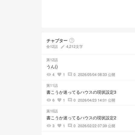
チャプター
help_outline
全12話
4,212文字
create
第12話
うん()
4
1
0
2026/05/04 08:33 公開
visibility
favorite
comment
第11話
書こうか迷ってるハウスの現状設定3
6
1
0
2026/04/23 14:01 公開
visibility
favorite
comment
第10話
書こうか迷ってるハウスの現状設定2
3
1
0
2026/02/22 07:39 公開
visibility
favorite
comment