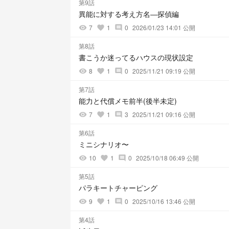
第9話
異能に対する考え方名―探偵編
7
1
0
2026/01/23 14:01 公開
visibility
favorite
comment
第8話
書こうか迷ってるハウスの現状設定
8
1
0
2025/11/21 09:19 公開
visibility
favorite
comment
第7話
能力と代償メモ前半(後半未定)
7
1
3
2025/11/21 09:16 公開
visibility
favorite
comment
第6話
ミニシナリオ〜
10
1
0
2025/10/18 06:49 公開
visibility
favorite
comment
第5話
パラキートチャーピング
9
1
0
2025/10/16 13:46 公開
visibility
favorite
comment
第4話