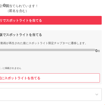
0
計
回
当てられています！
（匿名を含む）
リでスポットライトを当てる
b版でスポットライトを当てる
と動画が再生された後にスポットライト限定チャプターに遷移します。
0
/0
グ」に掲載されません
説にスポットライトを当てる
keyboard_arrow_down