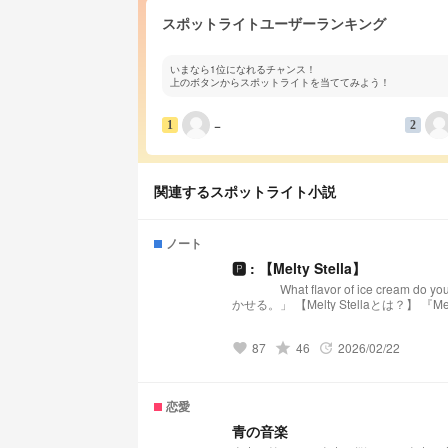
スポットライトユーザーランキング
いまなら1位になれるチャンス！
上のボタンからスポットライトを当ててみよう！
−
1
2
関連するスポットライト小説
ノート
🅿︎ : 【Melty Stella】
What flavor of ice cream do you like? 🤍🍨🤍🍨🤍🍨🤍🍨🤍 「あなたの日常
かせる。」 【Melty Stellaとは？】 『Melty Stella』は、星(Stella)のような輝きと、心を甘く溶かす(Melty)ような配信を届
けるプリチューバ事務所です。 略称:メルステ 事務所FN:Toppings 事務所FM:🧊🍨🌟 語りタグ:溶けちゃ
87
grade
46
2026/02/22
favorite
update
恋愛
青の音楽