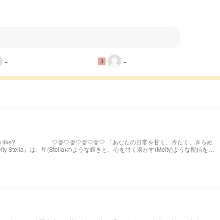
−
−
3
を甘く、冷たく、きらめ
う前に星になる 🤍🍨🤍🍨🤍🍨🤍🍨🤍 発祥:https://novel.prcm.jp/novel/oZI9SHphr7KqNMd8dkMn