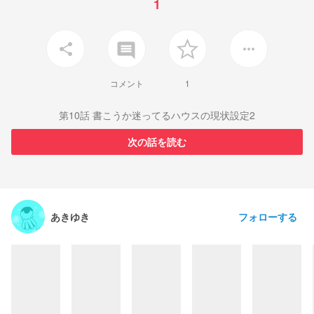
1
insert_comment
share
more_horiz
コメント
1
第10話 書こうか迷ってるハウスの現状設定2
次の話を読む
フォローする
あきゆき