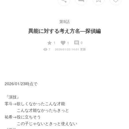
第9話
異能に対する考え方名―探偵編
start
favorite
insert_comment
1
0
1
visibility
7
2026/01/23 14:01 更新
2026/01/23時点で
『演技』
零斗→欲しくなかったこんな才能
　　　こんな才能なかったらきっと
祐希→役に立ちそう
　　　この子じゃないときっと使えない