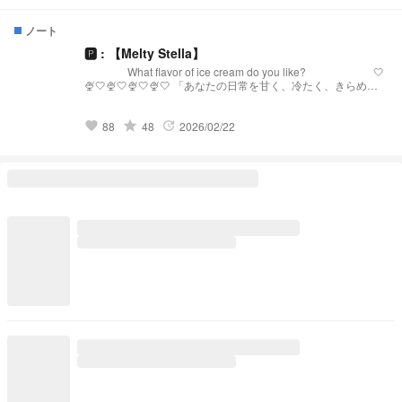
ノート
🅿︎ : 【Melty Stella】
What flavor of ice cream do you like? 🤍
🍨🤍🍨🤍🍨🤍🍨🤍 「あなたの日常を甘く、冷たく、きらめか
せる。」 【Melty Stellaとは？】 『Melty Stella』は、星
(Stella)のような輝きと、心を甘く溶かす(Melty)ような配信を
届けるプリチューバ事務所です。 略称:メルステ 事務
grade
88
48
2026/02/22
favorite
update
所FN:Toppings 事務所FM:🧊🍨🌟 語りタグ:溶けちゃ
う前に星になる 🤍🍨🤍🍨🤍🍨🤍🍨🤍 発
祥:https://novel.prcm.jp/novel/oZI9SHphr7KqNMd8dkMn