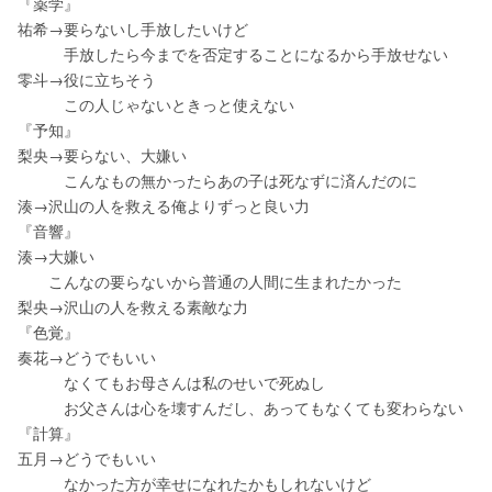
『薬学』
祐希→要らないし手放したいけど
　　　手放したら今までを否定することになるから手放せない
零斗→役に立ちそう
　　　この人じゃないときっと使えない
『予知』
梨央→要らない、大嫌い
　　　こんなもの無かったらあの子は死なずに済んだのに
湊→沢山の人を救える俺よりずっと良い力
『音響』
湊→大嫌い
　　こんなの要らないから普通の人間に生まれたかった
梨央→沢山の人を救える素敵な力
『色覚』
奏花→どうでもいい
　　　なくてもお母さんは私のせいで死ぬし
　　　お父さんは心を壊すんだし、あってもなくても変わらない
『計算』
五月→どうでもいい
　　　なかった方が幸せになれたかもしれないけど