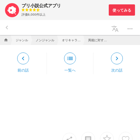
プリ小説公式アプリ
評価6,000件以上
keyboard_arrow_left
translate
more_horiz
ジャンル
ノンジャンル
オリキャラ小話
異能に対する考え方名―探偵編
home
keyboard_arrow_left
list
keyboard_arrow_right
前の話
一覧へ
次の話
insert_comment
share