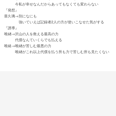
　　　今私が幸せなんだからあってもなくても変わらない
『発想』
亜久璃→別になにも
　　　　強いていえば記録者2人の方が使いこなせた気がする
『誘導』
唯緖→沢山の人を救える最高の力
　　　代償なんていくらでも払える
唯緒→唯緖が苦しむ最悪の力
　　　唯緖がこれ以上代償を払う所も力で苦しむ所も見たくない