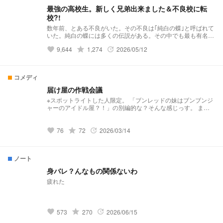
最強の高校生。新しく兄弟出来ました＆不良校に転
校?!
数年前、とある不良がいた。その不良は｢純白の蝶｣と呼ばれて
いた。純白の蝶には多くの伝説がある。その中でも最も有名な
伝説……それは｢violent破滅｣これはviolentという極悪非道な不
grade
9,644
1,274
2026/05/12
favorite
update
良グループを1人で潰したという伝説だ。 そんな伝説を持って
いる純白の蝶はと言うと··········· 夢主:はぁ？！再婚？！ 夢主:新
しい兄弟？！ 夢主:バリバリ不良校じゃねぇかよ!!! 最強の高校
生。新しく兄弟出来ました＆不良校に転校?! 𝕤𝕥𝕒𝕣𝕥 ⚠︎パクリ
コメディ
❌(似ているものがあってもパクリではありません。)口調迷
子。
届け屋の作戦会議
※スポットライトした人限定。 「ブンレッドの妹はブンブンジ
ャーのアイドル屋？！」の別編的な？そんな感じっす。 まあ
わちゃわちゃしてる届け屋をご覧あれ。 19時に公開しますが
毎日とは限りません。
grade
76
72
2026/03/14
favorite
update
ノート
身バレ？んなもの関係ないわ
疲れた
grade
573
270
2026/06/15
favorite
update