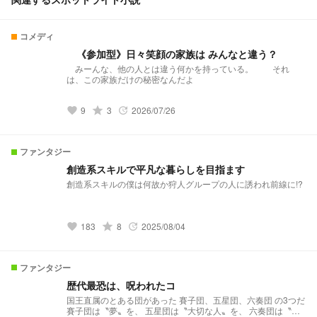
コメディ
《参加型》日々笑顔の家族は みんなと違う？
みーんな、他の人とは違う何かを持っている。 それ
は、この家族だけの秘密なんだよ
9
grade
3
2026/07/26
favorite
update
ファンタジー
創造系スキルで平凡な暮らしを目指ます
創造系スキルの僕は何故か狩人グループの人に誘われ前線に!?
183
grade
8
2025/08/04
favorite
update
ファンタジー
歴代最恐は、呪われたコ
国王直属のとある団があった 賽子団、五星団、六奏団 の3つだ
賽子団は〝夢〟を、 五星団は〝大切な人〟を、 六奏団は〝生