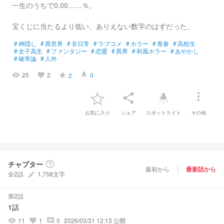
一生のうちで0.00……％。
宝くじに当たるより低い、ありえない数字のはずだった。
#
神隠し
#
異世界
#
非日常
#
ラブコメ
#
ホラー
#
青春
#
高校生
#
女子高生
#
ファンタジー
#
恋愛
#
異界
#
和風ホラー
#
あやかし
#
確率論
#
人外
25
2
0
2
visibility
favorite
grade
highlight
more_vert
share
highlight
お気に入り
シェア
スポットライト
その他
チャプター
help_outline
最初から
最新話から
全2話
1,758文字
create
第2話
1話
11
1
0
2026/03/31 12:13 公開
visibility
favorite
comment