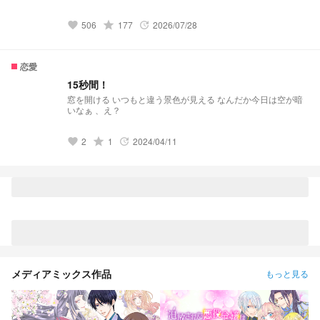
きる事〟を否定された 今年の団は、前とは格が違く〝歴代最
恐〟とか＿？ ーーーーーーーーーーーーーーーーーーー 5月
506
grade
177
2026/07/28
22日▹▸ ファンタジー デイリー 90位 5月23日▹▸ ファンタジー デ
favorite
update
イリー 30位 5月25日▹▸ ファンタジー デイリー 22位 5月27日
▹▸ すべて デイリー 193位 ︎︎ ︎︎ ファンタジー デイリー 8位 6月10日
▹▸ すべて デイリー 159位
恋愛
15秒間！
窓を開ける いつもと違う景色が見える なんだか今日は空が暗
いなぁ 、え？
2
grade
1
2024/04/11
favorite
update
メディアミックス作品
もっと見る