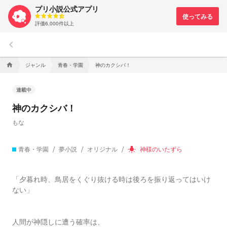
プリ小説公式アプリ
評価6,000件以上
keyboard_arrow_left
ジャンル
青春・学園
神のカクシバ！
home
連載中
神のカクシバ！
もな
青春・学園
夢小説
オリジナル
神様のいたずら
wb_incandescent
「夕暮れ時、鳥居をくぐり抜ける時は後ろを振り返ってはいけ
ない」
人間が神隠しに遭う確率は、