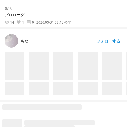
第1話
プロローグ
14
1
0
2026/03/31 08:48 公開
visibility
favorite
comment
フォローする
もな