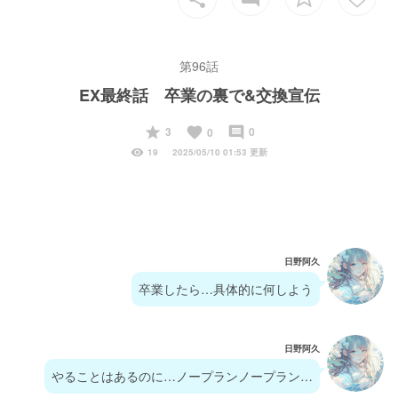
第96話
EX最終話 卒業の裏で&交換宣伝
start
favorite
insert_comment
3
0
0
visibility
19
2025/05/10 01:53 更新
日野阿久
卒業したら…具体的に何しよう
日野阿久
やることはあるのに…ノープランノープラン…