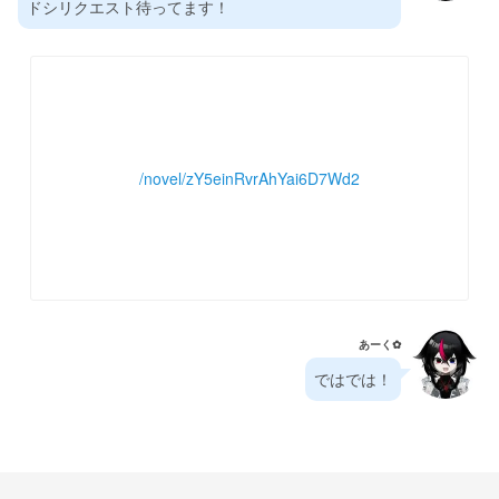
ドシリクエスト待ってます！
/novel/zY5einRvrAhYai6D7Wd2
あーく✿⁠
ではでは！