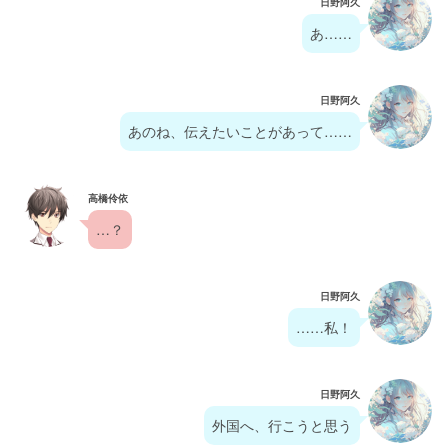
日野阿久
あ……
日野阿久
あのね、伝えたいことがあって……
高橋伶依
…？
日野阿久
……私！
日野阿久
外国へ、行こうと思う