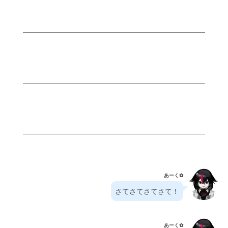
あーく✿⁠
さてさてさてさて！
あーく✿⁠