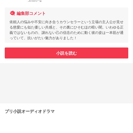
編集部コメント
依頼人の悩みや不安に向き合うカウンセラーという立場の主人公が見せ
る慈愛にも似た優しい共感と、その裏にひそむほの暗い闇。いわゆる正
義ではないものの、譲れない己の信念のために動く彼の姿は一本筋が通
っていて、抗いがたい魅力がありました！
小説を読む
プリ小説オーディオドラマ