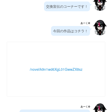
交換宣伝のコーナーです！
あーく✿⁠
今回の作品はコチラ！
/novel/k9n1wd6XgL01GwwZX8sz
あーく✿⁠