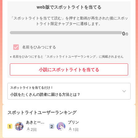
web版でスポットライトを当てる
「スポットライトを当てて読む」を押すと動画が再生された後にスポッ
トライト限定チャプターに遷移します。
0
/0
名前をひみつにする
名前をひみつにすると「スポットライトユーザーランキング」に掲載されません
小説にスポットライトを当てる
スポットライトを当てるだけ！
keyboard_arrow_down
小説をたくさんの読者に届ける方法とは？
スポットライトユーザーランキング
あきとーや
プリン
1
2
🥞☕
2回
1回
highlight
highlight