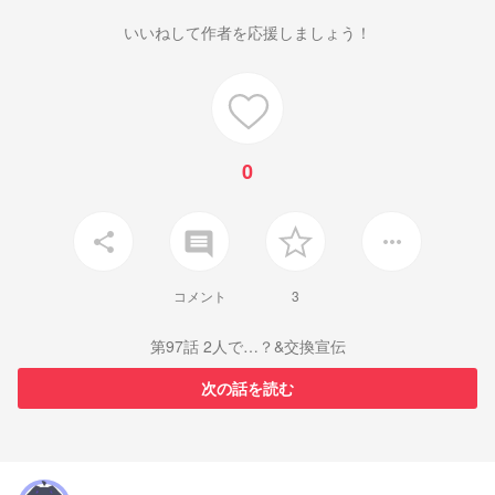
いいねして作者を応援しましょう！
0
insert_comment
share
more_horiz
コメント
3
第97話 2人で…？&交換宣伝
次の話を読む