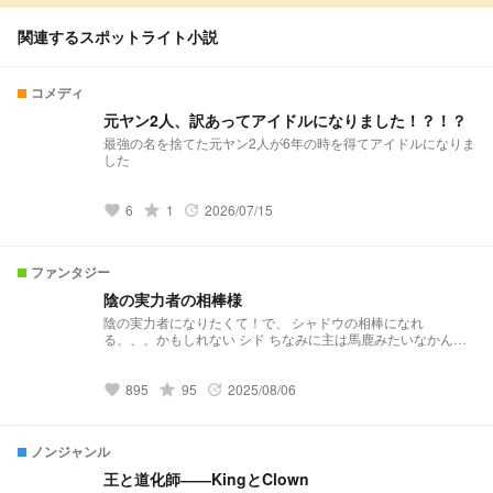
関連するスポットライト小説
コメディ
元ヤン2人、訳あってアイドルになりました！？！？
最強の名を捨てた元ヤン2人が6年の時を得てアイドルになりま
した
grade
6
1
2026/07/15
favorite
update
ファンタジー
陰の実力者の相棒様
陰の実力者になりたくて！で、 シャドウの相棒になれ
る、、、かもしれない シド ちなみに主は馬鹿みたいなかん
g((ストーップ by主 ベータ シャドウ様に馴れ馴れしくしないで
ください！ 主 なんで!?
grade
895
95
2025/08/06
favorite
update
ノンジャンル
王と道化師――KingとClown