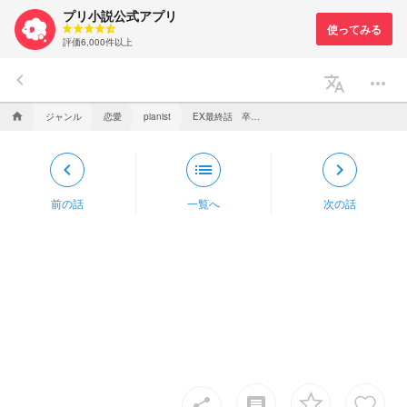
プリ小説公式アプリ
評価6,000件以上
keyboard_arrow_left
translate
more_horiz
ジャンル
恋愛
EX最終話 卒業の裏で&交換宣伝
home
pianist
keyboard_arrow_left
list
keyboard_arrow_right
前の話
一覧へ
次の話
insert_comment
share