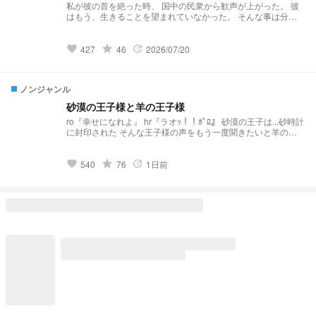
私が彼の首を絶った時、 国中の民衆から歓声が上がった。 彼
はもう、生きることを望まれていなかった。 そんな事は分か
ってる。 けれど、彼が残した最後の言葉。 アレのせいで、私
の中の大切な何かを、 失った虚無感がある。
grade
427
46
2026/07/20
favorite
update
ノンジャンル
砂漠の王子様と羊の王子様
ro『幸せになれよ』 hr『ラオｯ！！ﾎﾟﾛ』 砂漠の王子は...砂時計
に封印された そんな王子様の声をもう一度聞きたいと羊の王
子様は...思っていたのでした この小説は🌈🍑様の砂漠の王子様
を参考にしています あの結末の後...をメインに書いていきます
不快に思われましたら🔙をお願いします 素敵な表紙を描いて
grade
540
76
1日前
favorite
update
くれた方⇩
https://novel.prcm.jp/user/54ea4b0b1c645dbf2936c09fe12a53
46d258c5f3様