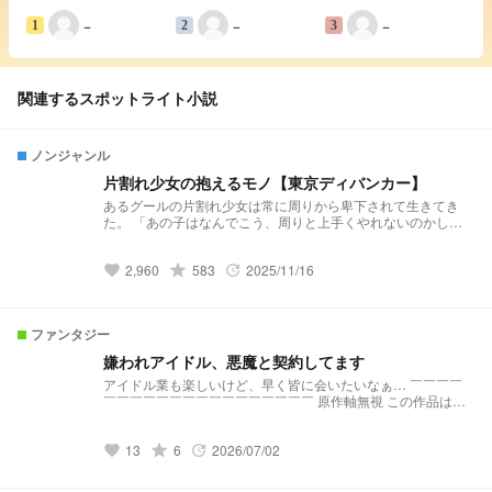
−
−
−
1
2
3
関連するスポットライト小説
ノンジャンル
片割れ少女の抱えるモノ【東京ディバンカー】
あるグールの片割れ少女は常に周りから卑下されて生きてき
た。 「あの子はなんでこう、周りと上手くやれないのかし
ら」 「双子の兄である玲音はあんなに立派に育ったのに」
「キミはずーっとオレの陰で暮らしときなね♡」 あー、自分
2,960
grade
583
2025/11/16
って所詮この悪魔の片割れでしかないんだな…
favorite
update
✧⋄⋆⋅⋆⋄✧⋄⋆⋅⋆⋄✧⋄⋆⋅⋆⋄✧⋄⋆⋅⋆⋄✧ 作者は愛をもって玲音くん
を最低最悪なクズとして描いています 玲音くんー独占欲+狂愛
→主人公 玲音くん←憎愛ー主人公 主人公はnot特待生 特待生の
ファンタジー
名前変換可能にしました！ 主人公は玲音くんを拒絶している
特待生ちゃん&グールからの総愛され 衝動書き 設定矛盾あり
嫌われアイドル、悪魔と契約してます
キャラ崩壊ありかも 口調迷子 この時点で解釈違い、地雷の場
アイドル業も楽しいけど、早く皆に会いたいなぁ… ￣￣￣￣
合はすぐさまブラウザバック
￣￣￣￣￣￣￣￣￣￣￣￣￣￣￣￣ 原作軸無視 この作品は
RIN様の作品のシリーズ、あんスタ×ディオネシアVer.でござい
ます シリーズ概要…？↓ オブスキュアリ主×aknk
13
grade
6
2026/07/02
https://novel.prcm.jp/novel/glD82PmsjjyliCBqfTfE モルトクラ
favorite
update
ンケン主×twst
https://novel.prcm.jp/novel/Sro2QUq7ZWhLi46bdFTX フロスト