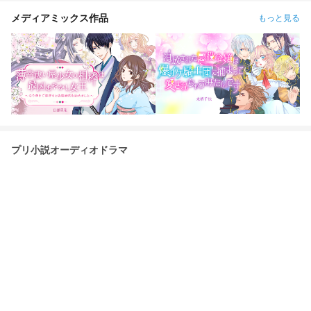
EP15『お化け屋敷幽霊奇譚』第458話〜第486話 EP16『吉凶
を告げる街』第487話〜第516話 EP17『Waves of Love』第
メディアミックス作品
もっと見る
517話〜第551話 EP18『七夕の迷い子」第552話〜第582話
EP19『神隠しホームルーム』第583話〜第613話 EP20『禁じ
られた三角海域』第614話〜 EP21 『誰がロビンを殺したか？
(前編)』 EP22『誰がロビンを殺したか？(後半)』
プリ小説オーディオドラマ