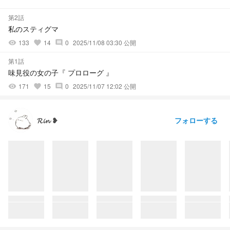
第2話
私のスティグマ
133
14
0
2025/11/08 03:30 公開
visibility
favorite
comment
第1話
味見役の女の子『 プロローグ 』
171
15
0
2025/11/07 12:02 公開
visibility
favorite
comment
フォローする
𝓡𝓲𝓷 ❥