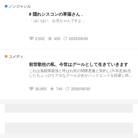
ハイム主×kmt
ノンジャンル
https://novel.prcm.jp/novel/LFFkic92506L2pUA5hSQ ヴァガス
トロム主×twst
# 隠れシスコンの草薙さん .
https://novel.prcm.jp/novel/0Di6NmZrhkejeVVqc2KV ジャバウ
「 はいはい、お兄ちゃんですよ 」
ォック主×prsk
https://novel.prcm.jp/novel/EnIkZnT0ofFsIEuiejlN シノストラ主
×hpmi https://novel.prcm.jp/novel/qOEjdCZU7lbd5p5fdcYP ホ
タルビ主×bll
2,502
grade
450
2025/09/30
favorite
update
https://novel.prcm.jp/novel/XZrdVSw6wnIuBLTTsQri
コメディ
前世歌柱の私、今世はグールとして生きていきます
これは鬼殺隊最強と呼ばれ死の間際悪魔と契約し(不本意)転生
したちょっぴりアホなグール少女がバッドエンドを回避し特待
生もグールも全員救ってハッピーエンドの大団円に持っていく
(かもしれない)話 ____ 目次 プロローグ『グールの住む学園』
30,955
grade
740
2026/06/30
第2話〜第19話 EP1『願いを叶える男』第20話〜第61話
favorite
update
EP2『死者からの生配信』第62話〜第92話 EP3 『海より来た
るモノ』第93話〜第120話 EP4『学園の人喰いカジノ』第121
話〜第159話 EP5 『呪いの花一匁』第160話〜第188話 EP6
『小さな逃亡者』第189話〜第227話 EP7 『生ける屍の解剖記
録』第228話〜第270話 EP8 『帰り道のないオークション』第
271話〜297話 EP9『死者の楽園』第298話〜第322話
EP10『惨劇は紅茶と共に』第323話〜第343話 EP11『独房に
訪れる殺意』第344話〜第366話 EP12『ネコが鳴く牧場』第
367話〜第397話 EP13『仮面舞踏会殺人事件』第398話〜第
428話 EP14『死にたがりへの処方箋』第429話〜第457話