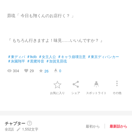
昴琉「 今日も翔くんのお店行く？ 」
『 もちろん行きますよ！味見……いいんですか？ 』
#
東ディバ
#
tkdb
#
女主人公
#
キャラ崩壊注意
#
東京ディバンカー
#
灰園翔平
#
黒鷺玲音
#
加賀見昴琉
304
29
0
26
visibility
favorite
grade
highlight
more_vert
share
highlight
お気に入り
シェア
スポットライト
その他
チャプター
help_outline
最初から
最新話から
全2話
1,552文字
create