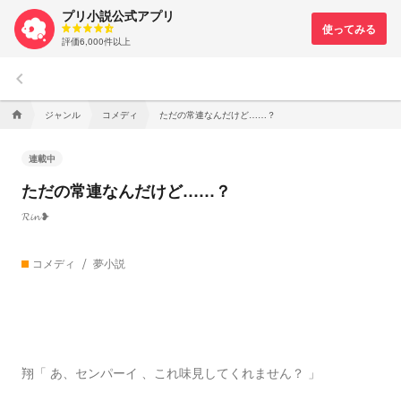
プリ小説公式アプリ
評価6,000件以上
keyboard_arrow_left
ジャンル
コメディ
ただの常連なんだけど……？
home
連載中
ただの常連なんだけど……？
𝓡𝓲𝓷 ❥
コメディ
夢小説
翔「 あ、センパーイ 、これ味見してくれません？ 」