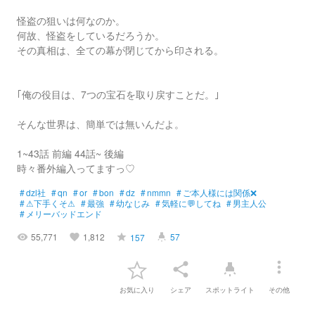
怪盗の狙いは何なのか。
何故、怪盗をしているだろうか。
その真相は、全ての幕が閉じてから印される。
｢俺の役目は、7つの宝石を取り戻すことだ。｣
そんな世界は、簡単では無いんだよ。
1~43話 前編 44話~ 後編
時々番外編入ってますっ♡
#
dzl社
#
qn
#
or
#
bon
#
dz
#
nmmn
#
ご本人様には関係❌
#
⚠下手くそ⚠
#
最強
#
幼なじみ
#
気軽に💬してね
#
男主人公
#
メリーバッドエンド
55,771
1,812
57
157
visibility
favorite
grade
highlight
more_vert
share
highlight
お気に入り
シェア
スポットライト
その他