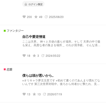
lock
ログイン限定
200
grade
49
2025/08/20
favorite
update
ファンタジー
自己中愛逆憎道
ここは天界。 神々と天使の暮らす場所。そして 天界の中で最
も栄え、高貴な者の集まる場所＿ それが清浄庭。 そんな清浄
庭には2人の有名人が居る。 それが周りから成績優秀、管領天
使にも相応しいと言われ続け、また自分も将来は管領天使にな
18
grade
3
2024/05/22
ると信じて疑うことなく生きてきたルリアと破天荒な性格で問
favorite
update
題児として有名なハルエ。 そんな真逆の性格の2人は仲が良く
クラスメイトにもからかわれる程だった。 だがある日を境に2
人は決別してしまう。 一体2人に何があったのか。その理由と
恋愛
結末はどんな道を辿るのか＿＿＿＿ これはかつて5つに分けら
れた天界とルリアとハルエの人生の行方を辿った、清浄庭の中
僕らは頭が悪いから。
でも力を持つ計10名の神々と天使そして世界の運命の行方を追
※オリキャラ夢主注意です ※初めて書くのであんまり慣れてな
う逆襲＆新世界創造恋愛ファンタジー＿＿＿
いんです 第三次世界対戦中。後ろから何者かに撃たれ、見知
らぬ場所で目が覚めた主人公。 彼女が出会ったのは、自殺願
望を抱く15歳だった。 元の世界に戻るため一時的に彼のもと
13
grade
13
2026/07/19
に居座る主人公だったが、それが最大の過ちだったのか。それ
favorite
update
とも。