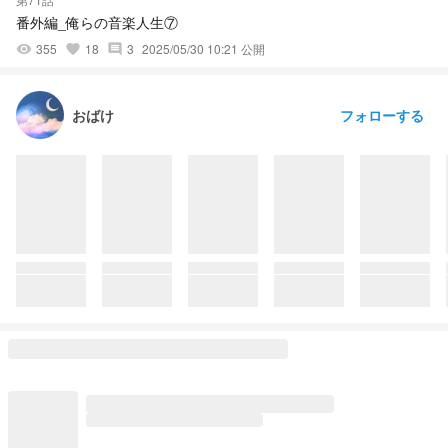
番外編_俺らの音楽人生⑦
355
18
3
2025/05/30 10:21 公開
visibility
favorite
comment
フォローする
おばけ