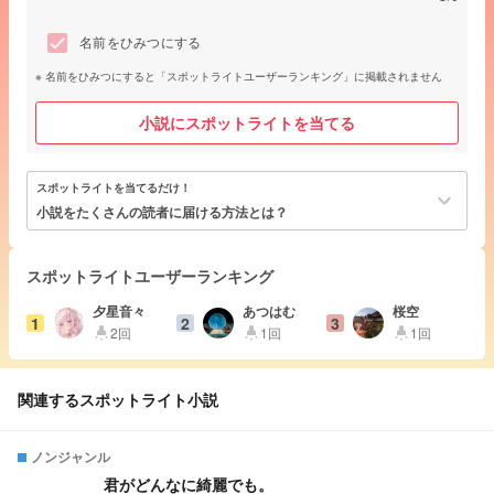
名前をひみつにする
名前をひみつにすると「スポットライトユーザーランキング」に掲載されません
小説にスポットライトを当てる
スポットライトを当てるだけ！
keyboard_arrow_down
小説をたくさんの読者に届ける方法とは？
スポットライトユーザーランキング
夕星音々
あつはむ
桜空
1
2
3
2回
1回
1回
highlight
highlight
highlight
関連するスポットライト小説
ノンジャンル
君がどんなに綺麗でも。