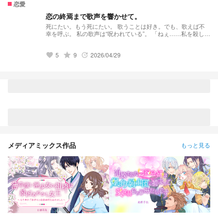
恋愛
恋の終焉まで歌声を響かせて。
死にたい。もう死にたい。 歌うことは好き。でも、歌えば不
幸を呼ぶ。 私の歌声は“呪われている”。 「ねぇ……私を殺し
て。」 ある雨の日に出会った彼に、私は死を懇願した。 これ
は── 死にたい少女と人間を殺すのが大好きな呪霊の、長いよ
5
grade
9
2026/04/29
うで短い恋物語。
favorite
update
メディアミックス作品
もっと見る