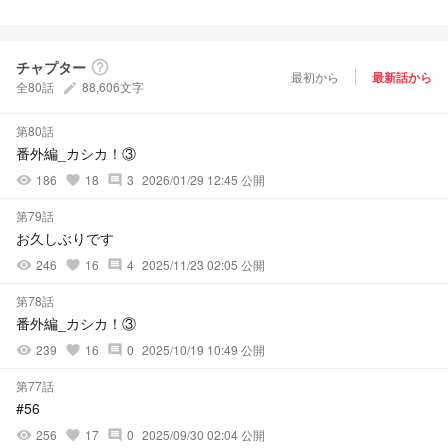
チャプター
help_outline
最初から
最新話から
全80話
88,606文字
create
第80話
番外編_カシカ！③
186
18
3
2026/01/29 12:45 公開
visibility
favorite
comment
第79話
お久しぶりです
246
16
4
2025/11/23 02:05 公開
visibility
favorite
comment
第78話
番外編_カシカ！③
239
16
0
2025/10/19 10:49 公開
visibility
favorite
comment
第77話
#56
256
17
0
2025/09/30 02:04 公開
visibility
favorite
comment