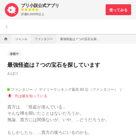
プリ小説公式アプリ
評価6,000件以上
keyboard_arrow_left
ジャンル
ファンタジー
最強怪盗は７つの宝石を探しています
home
連載中
最強怪盗は７つの宝石を探しています
おばけ
ファンタジー
デイリーランキング最高 93 位（ファンタジー）
月は嘘を知っている
wb_incandescent
貴方は、「怪盗が潜んでいる」
そんな噂を聞いたことはないだろうか。
無論、貴方には関係ないが。いや、…どうだろうか。
もしかしたら、…貴方の後ろにいるのかも。