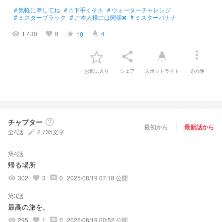
#
気軽に💬してね
#
⚠下手くそ⚠
#
ウォーターチャレンジ
#
ミスターブラック
#
ご本人様には関係❌
#
ミスターバナナ
1,430
8
4
10
visibility
favorite
grade
highlight
more_vert
share
highlight
お気に入り
シェア
スポットライト
その他
チャプター
help_outline
最初から
最新話から
全4話
2,735文字
create
第4話
帰る場所
302
3
0
2025/08/19 07:18 公開
visibility
favorite
comment
第3話
最高の旅を。
295
1
0
2025/08/19 00:52 公開
visibility
favorite
comment