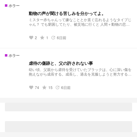
ホラー
動物の声が聞ける苦しみを分かってよ。
ミスター赤ちゃんって嫌なこととか直ぐ忘れるようなタイプじ
ゃん？ でも窮困してたり、被災地に行くと 人間＋動物の悲鳴
で結構ヤバいんじゃ？ でも動物には死という概念がないし、
そもそも痛みを感じない動物もいます。 完全な擬人法？みた
2
grade
1
6日前
いになるの注意⚠️
favorite
update
ホラー
虐待の傷跡と、父の許されない事
幼い頃、父親から虐待を受けていたブラックは、心に深い傷を
抱えながら成長する。成長し、過去を克服しようと努力する中
で、予期せぬ形で父親との再会を果たす。再会は、ブラックの
封印された記憶を呼び覚まし、葛藤と憎悪が渦巻く。虐待の傷
74
grade
15
6日前
跡は癒えることなく、父親との許されない関係が、ブラックの
favorite
update
人生を狂わせていく。過去と現在が交錯する中で、ブラックは
真実と向き合い、自らの運命を切り開くことができるのか。