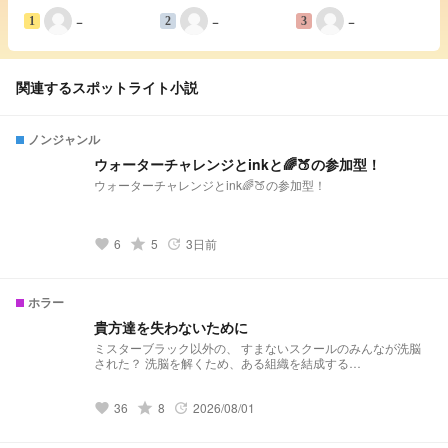
−
−
−
1
2
3
関連するスポットライト小説
ノンジャンル
ウォーターチャレンジとinkと🌈🍑の参加型！
ウォーターチャレンジとink🌈🍑の参加型！
6
grade
5
3日前
favorite
update
ホラー
貴方達を失わないために
ミスターブラック以外の、 すまないスクールのみんなが洗脳
された？ 洗脳を解くため、ある組織を結成する…
36
grade
8
2026/08/01
favorite
update