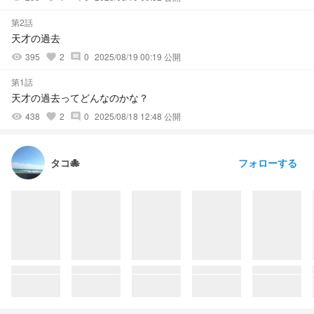
第2話
天才の過去
395
2
0
2025/08/19 00:19 公開
visibility
favorite
comment
第1話
天才の過去ってどんなのかな？
438
2
0
2025/08/18 12:48 公開
visibility
favorite
comment
フォローする
タコ🐙