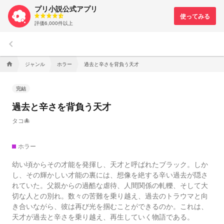
プリ小説公式アプリ
評価6,000件以上
keyboard_arrow_left
ジャンル
ホラー
過去と辛さを背負う天才
home
完結
過去と辛さを背負う天才
タコ🐙
ホラー
幼い頃からその才能を発揮し、天才と呼ばれたブラック。しか
し、その輝かしい才能の裏には、想像を絶する辛い過去が隠さ
れていた。父親からの過酷な虐待、人間関係の軋轢、そして大
切な人との別れ。数々の苦難を乗り越え、過去のトラウマと向
き合いながら、彼は再び光を掴むことができるのか。これは、
天才が過去と辛さを乗り越え、再生していく物語である。