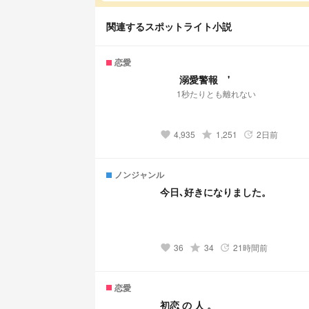
関連するスポットライト小説
恋愛
溺愛警報 '
1秒たりとも離れない
4,935
grade
1,251
2日前
favorite
update
ノンジャンル
今日､好きになりました。
36
grade
34
21時間前
favorite
update
恋愛
初恋 の 人 。