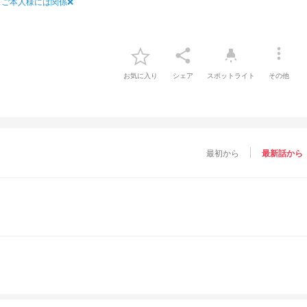
ご本人様には関係❌
more_vert
share
highlight
お気に入り
シェア
スポットライト
その他
最初から
最新話から