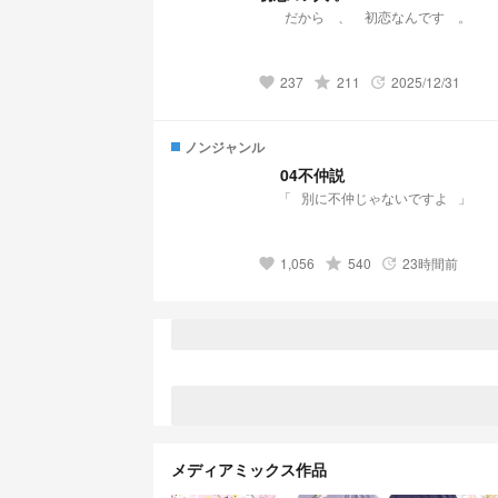
237
grade
211
2025/12/31
favorite
update
ノンジャンル
⠀⠀04不仲説⠀⠀
⠀⠀「⠀別に不仲じゃないですよ⠀」
1,056
grade
540
23時間前
favorite
update
メディアミックス作品