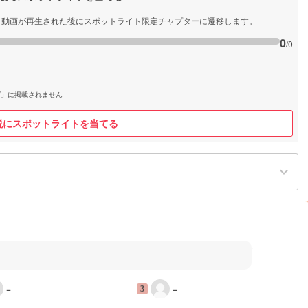
と動画が再生された後にスポットライト限定チャプターに遷移します。
0
/0
グ」に掲載されません
説にスポットライトを当てる
keyboard_arrow_down
−
−
3