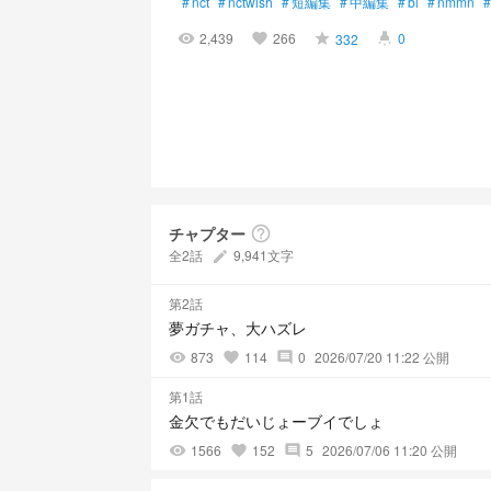
#
nct
#
nctwish
#
短編集
#
中編集
#
bl
#
nmmn
#
2,439
266
0
332
visibility
favorite
grade
highlight
チャプター
help_outline
全2話
9,941文字
create
第2話
夢ガチャ、大ハズレ
873
114
0
2026/07/20 11:22 公開
visibility
favorite
comment
第1話
金欠でもだいじょーブイでしょ
1566
152
5
2026/07/06 11:20 公開
visibility
favorite
comment