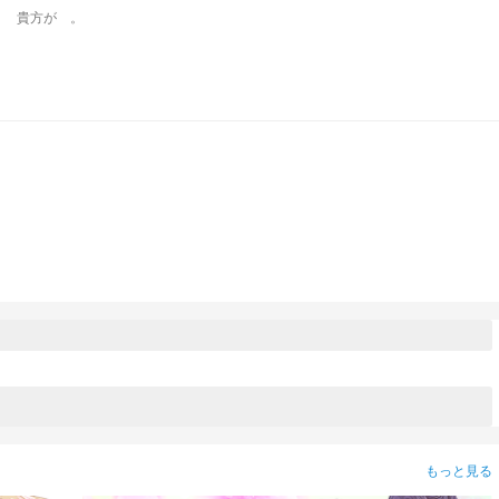
⠀ だから 、 初恋なんです 。 貴方が 。 ⠀
もっと見る