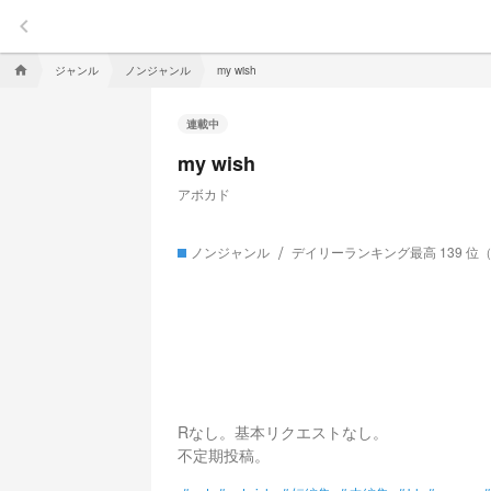
keyboard_arrow_left
ジャンル
ノンジャンル
home
my wish
連載中
my wish
アボカド
ノンジャンル
デイリーランキング最高 139 位
Rなし。基本リクエストなし。
不定期投稿。