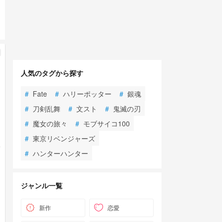
人気のタグから探す
#
Fate
#
ハリーポッター
#
銀魂
#
刀剣乱舞
#
文スト
#
鬼滅の刃
#
魔女の旅々
#
モブサイコ100
#
東京リベンジャーズ
#
ハンターハンター
ジャンル一覧
新作
恋愛