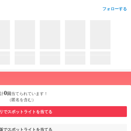
フォローする
0
計
回
当てられています！
（匿名を含む）
リでスポットライトを当てる
b版でスポットライトを当てる