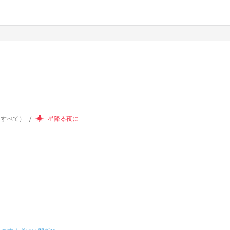
（すべて）
星降る夜に
wb_incandescent