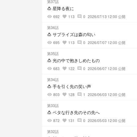
第37話
🍮 星降る夜に
692
113
0
2026/07/13 12:00 公開
visibility
favorite
comment
第36話
🍮 サプライズは森の匂い
695
113
0
2026/07/07 12:00 公開
visibility
favorite
comment
第35話
🍮 光の中で抱きしめたもの
683
122
0
2026/06/07 12:00 公開
visibility
favorite
comment
第34話
🍮 手を引く先の笑い声
803
128
1
2026/06/03 12:00 公開
visibility
favorite
comment
第33話
🍮 ベタな行き先のその先へ
872
131
0
2026/05/03 12:00 公開
visibility
favorite
comment
第32話