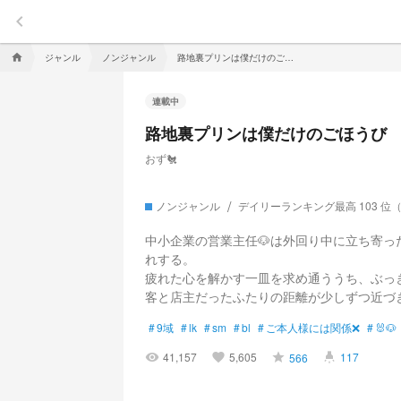
keyboard_arrow_left
ジャンル
ノンジャンル
路地裏プリンは僕だけのごほうび
home
連載中
路地裏プリンは僕だけのごほうび
おず🐔
ノンジャンル
デイリーランキング最高 103 位
中小企業の営業主任🐶は外回り中に立ち寄っ
れする。
疲れた心を解かす一皿を求め通ううち、ぶっ
客と店主だったふたりの距離が少しずつ近づ
#
9域
#
lk
#
sm
#
bl
#
ご本人様には関係❌
#
🐰🐶
41,157
5,605
117
566
visibility
favorite
grade
highlight