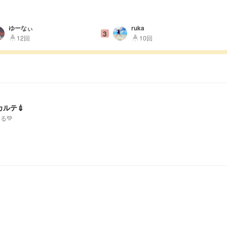
ゆーなぃ
ruka
3
12回
10回
highlight
highlight
ルテ💉
る💚