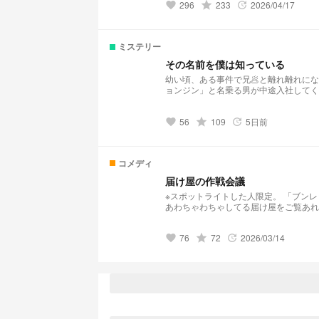
296
grade
233
2026/04/17
favorite
update
ミステリー
その名前を僕は知っている
幼い頃、ある事件で兄🥟と離れ離れに
ョンジン」と名乗る男が中途入社してく
かった。 
56
grade
109
5日前
favorite
update
コメディ
届け屋の作戦会議
※スポットライトした人限定。 「ブン
あわちゃわちゃしてる届け屋をご覧あれ
76
grade
72
2026/03/14
favorite
update