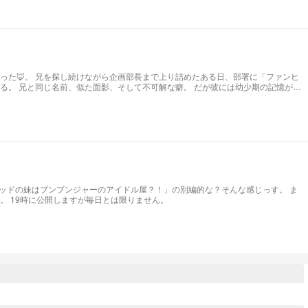
なった🦊。 兄を探し続けながら企画部長まで上り詰めたある日、部署に「ファンヒ
る。 兄と同じ名前、似た面影、そして不可解な癖。 だが彼には幼少期の記憶がな
彼は本当に兄なのか。 二十年前の事件と失われた記憶を巡る、兄弟ミステリー。
レッドの妹はブンブンジャーのアイドル屋？！」の別編的な？そんな感じっす。 ま
。 19時に公開しますが毎日とは限りません。