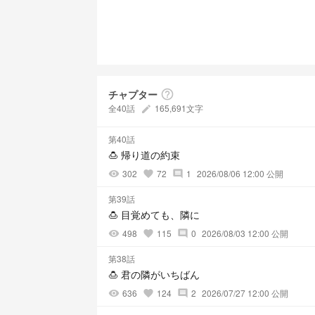
チャプター
help_outline
全40話
165,691文字
create
第40話
🍮 帰り道の約束
302
72
1
2026/08/06 12:00 公開
visibility
favorite
comment
第39話
🍮 目覚めても、隣に
498
115
0
2026/08/03 12:00 公開
visibility
favorite
comment
第38話
🍮 君の隣がいちばん
636
124
2
2026/07/27 12:00 公開
visibility
favorite
comment