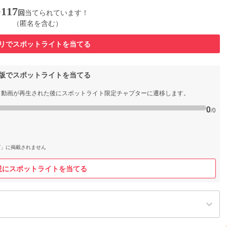
117
計
回
当てられています！
（匿名を含む）
リでスポットライトを当てる
b版でスポットライトを当てる
と動画が再生された後にスポットライト限定チャプターに遷移します。
0
/0
グ」に掲載されません
説にスポットライトを当てる
keyboard_arrow_down