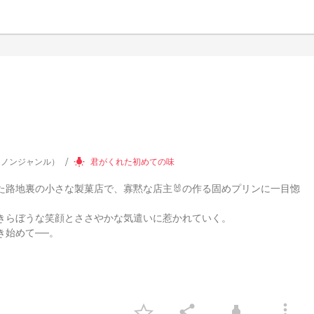
（ノンジャンル）
君がくれた初めての味
wb_incandescent
た路地裏の小さな製菓店で、寡黙な店主🐰の作る固めプリンに一目惚
きらぼうな笑顔とささやかな気遣いに惹かれていく。
き始めて──。
more_vert
share
highlight