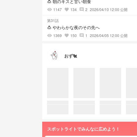
🍮 朝のキスと甘い朝食
1147
134
2
2026/04/10 12:00 公開
visibility
favorite
comment
第31話
🍮 やわらかな夜のその先へ
1369
150
1
2026/04/05 12:00 公開
visibility
favorite
comment
おず🐔
スポットライトでみんなに広めよう！