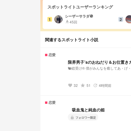
スポットライトユーザーランキング
シーザーサラダ🧭
1
2
45回
highlight
関連するスポットライト小説
恋愛
限界男子’sのおねだり＆お仕置きカ
🐿️総受け®️ 僕がみんなを癒してあ・げ・
32
grade
51
4時間前
favorite
update
恋愛
吸血鬼と純血の姫
lock
フォロワー限定