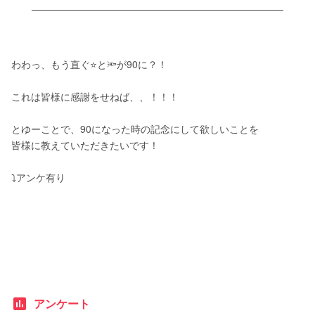
わわっ、もう直ぐ⭐️と🔦が90に？！
これは皆様に感謝をせねば、、！！！
とゆーことで、90になった時の記念にして欲しいことを
皆様に教えていただきたいです！
⤵️アンケ有り
poll
アンケート