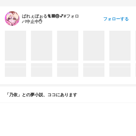
ばれぇぼぉる🐈‍⬛🏐💕#フォロ
フォローする
バ中止中✋
「乃依」との夢小説、ココにあります