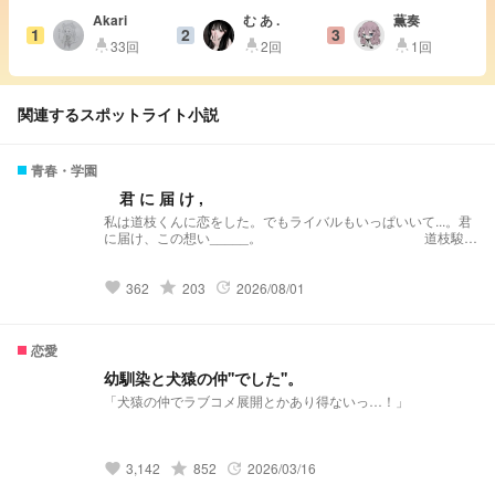
Akari
む あ .
薫奏
1
2
3
33回
2回
1回
highlight
highlight
highlight
関連するスポットライト小説
青春・学園
君 に 届 け ,
私は道枝くんに恋をした。でもライバルもいっぱいいて...。君
に届け、この想い_____。 道枝駿佑
main
grade
362
203
2026/08/01
favorite
update
恋愛
幼馴染と犬猿の仲''でした''。
「犬猿の仲でラブコメ展開とかあり得ないっ…！」
grade
3,142
852
2026/03/16
favorite
update