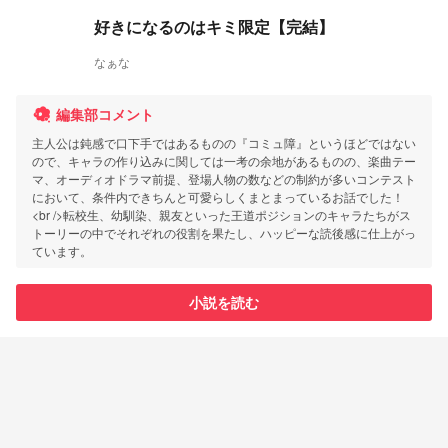
好きになるのはキミ限定【完結】
なぁな
編集部コメント
主人公は鈍感で口下手ではあるものの『コミュ障』というほどではない
ので、キャラの作り込みに関しては一考の余地があるものの、楽曲テー
マ、オーディオドラマ前提、登場人物の数などの制約が多いコンテスト
において、条件内できちんと可愛らしくまとまっているお話でした！
<br />転校生、幼馴染、親友といった王道ポジションのキャラたちがス
トーリーの中でそれぞれの役割を果たし、ハッピーな読後感に仕上がっ
ています。
小説を読む