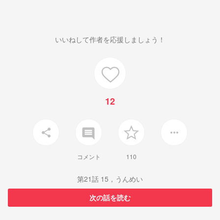
いいねして作者を応援しましょう！
12
insert_comment
share
more_horiz
コメント
110
第21話 15，うんめい
次の話を読む