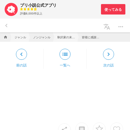
プリ小説公式アプリ
評価6,000件以上
keyboard_arrow_left
translate
more_horiz
ジャンル
ノンジャンル
駒沢家の末っ子、運命変えなければいけないようです。
皆様に感謝！！！
home
keyboard_arrow_left
list
keyboard_arrow_right
前の話
一覧へ
次の話
insert_comment
share