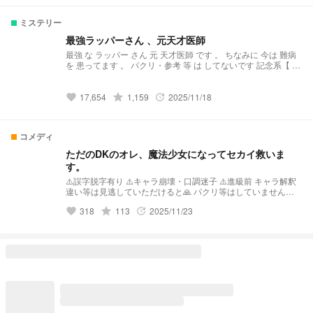
ミステリー
最強ラッパーさん 、元天才医師
最強 な ラッパー さん 元 天才医師 です 。 ちなみに 今は 難病
を 患ってます 。 パクリ・参考 等 は してないです 記念系【 ラ
ンキング 】 2025.1.21. すべて [ 新作 ] ↪︎ 13 位 2025.1.21. ミス
テリー [ 新作 ] ↪︎ 2 位 2025.1.24. ミステリー [ デイリー ] ↪︎ 12
位 2025.2.03. ミステリー [ デイリー ] ↪︎ 11 位 2025.2.14. ミス
grade
17,654
1,159
2025/11/18
favorite
update
テリー [ デイリー ] ↪︎ 3 位 2025.2.14. すべて [ デイリー ] ↪︎ 84
位 2025.9.02. ミステリー [ デイリー ] ↪︎ 2位
コメディ
ただのDKのオレ、魔法少女になってセカイ救いま
す。
⚠️誤字脱字有り ⚠️キャラ崩壊・口調迷子 ⚠️進級前 キャラ解釈
違い等は見逃していただけると🙏 パクリ等はしていません
が、似たような作品があれば教えていただけると有り難いです
grade
318
113
2025/11/23
favorite
update
🙇