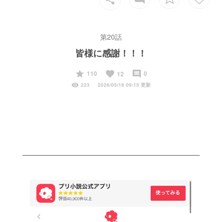
第20話
皆様に感謝！！！
start
favorite
insert_comment
110
0
12
visibility
223
2026/05/16 09:15 更新