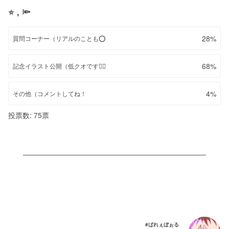
⭐️，🔦
28%
質問コーナー（リアルのことも⭕️
68%
記念イラスト公開（低クオです🙇‍♀️
4%
その他（コメントしてね！
投票数: 75票
#ばれぇぼぉる