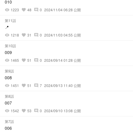
010
1223
48
0
2024/11/04 06:28 公開
visibility
favorite
comment
第11話
📍
1218
31
0
2024/11/03 04:55 公開
visibility
favorite
comment
第10話
009
1465
51
0
2024/09/14 01:28 公開
visibility
favorite
comment
第9話
008
1451
51
7
2024/09/13 11:40 公開
visibility
favorite
comment
第8話
007
1542
53
0
2024/09/10 13:08 公開
visibility
favorite
comment
第7話
006