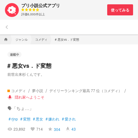
プリ小説公式アプリ
評価6,000件以上
keyboard_arrow_left
ジャンル
コメディ
# 悪女vs．ド変態
home
連載中
# 悪女vs．ド変態
前世出来杉くんです。
コメディ
夢小説
デイリーランキング最高 77 位（コメディ）
隠れ家へようこそ
wb_incandescent
🗣️「ちょ…」
#
rjnp
#
変態
#
悪女
#
嫌われ
#
愛され
23,892
714
43
304
visibility
favorite
grade
highlight