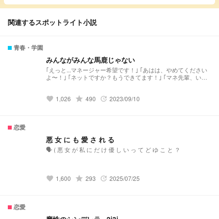
関連するスポットライト小説
青春・学園
みんながみんな馬鹿じゃない
｢えっと...マネージャー希望です！｣ ｢あはは、やめてください
よ〜！｣ ｢ネットですか？もうできてます！｣ ｢マネ先輩、いつ
もお疲れ様です！｣ ｢いやいや、皆さんのおかげですよ〜｣ ｢悪
女がみんなお馬鹿さんなわけないじゃん｣笑
1,026
grade
490
2023/09/10
favorite
update
恋愛
悪 女 に も 愛 さ れ る
🗣️ ( 悪 女 が 私 に だ け 優 し い っ て ど ゆ こ と ？
1,600
grade
293
2025/07/25
favorite
update
恋愛