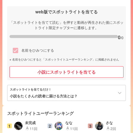
web版でスポットライトを当てる
「スポットライトを当てて読む」を押すと動画が再生された後にスポッ
トライト限定チャプターに遷移します。
0
/0
名前をひみつにする
名前をひみつにすると「スポットライトユーザーランキング」に掲載されません
小説にスポットライトを当てる
スポットライトを当てるだけ！
keyboard_arrow_down
小説をたくさんの読者に届ける方法とは？
スポットライトユーザーランキング
未完成
なな
さな
1
2
3
11回
11回
2回
highlight
highlight
highlight