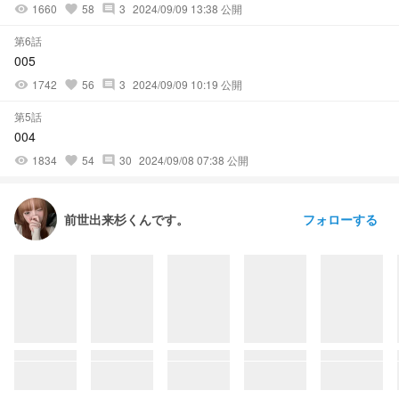
1660
58
3
2024/09/09 13:38 公開
visibility
favorite
comment
第6話
005
1742
56
3
2024/09/09 10:19 公開
visibility
favorite
comment
第5話
004
1834
54
30
2024/09/08 07:38 公開
visibility
favorite
comment
フォローする
前世出来杉くんです。