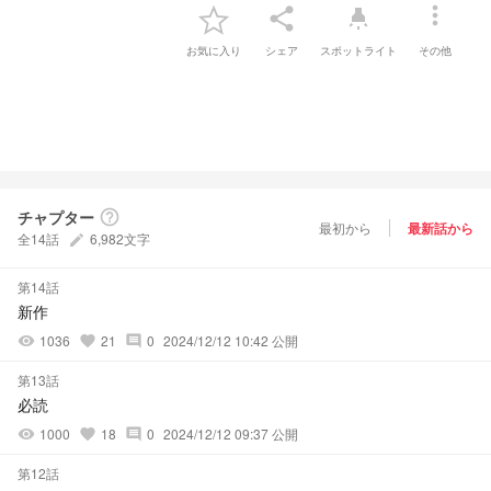
more_vert
share
highlight
お気に入り
シェア
スポットライト
その他
チャプター
help_outline
最初から
最新話から
全14話
6,982文字
create
第14話
新作
1036
21
0
2024/12/12 10:42 公開
visibility
favorite
comment
第13話
必読
1000
18
0
2024/12/12 09:37 公開
visibility
favorite
comment
第12話