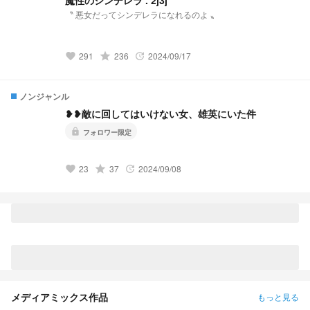
魔性のシンデレラ . 2j3j
〝 悪女だってシンデレラになれるのよ 〟
291
grade
236
2024/09/17
favorite
update
ノンジャンル
❥❥敵に回してはいけない女、雄英にいた件
lock
フォロワー限定
23
grade
37
2024/09/08
favorite
update
メディアミックス作品
もっと見る