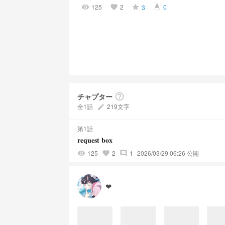
125
2
0
3
visibility
favorite
grade
highlight
チャプター
help_outline
全1話
219文字
create
第1話
𝐫𝐞𝐪𝐮𝐞𝐬𝐭 𝐛𝐨𝐱
125
2
1
2026/03/29 06:26 公開
visibility
favorite
comment
❤︎︎