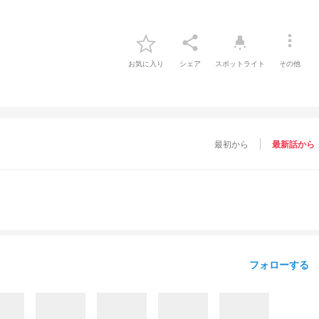
more_vert
share
highlight
お気に入り
シェア
スポットライト
その他
最初から
最新話から
フォローする