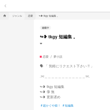
keyboard_arrow_left
ジャンル
恋愛
↬❥ tkgy 短編集 。
home
連載中
↬❥ tkgy 短編集 。
❤︎︎
恋愛
夢小説
🗣︎ 「 気軽にリクエスト下さい !! 」
.୨୧＿＿＿＿＿＿＿＿＿＿＿＿୨୧.
↬❥ tkgy 短編集
↬❥ 🔞 ‪無
↬❥ 更新遅め
#
超かぐや姫！
#
短編集