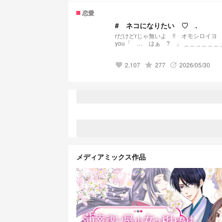
恋愛
# ネコになりたい ♡ .
rだけどrじゃ無いよ !! オモシロイヨ !! 乃依「 俺のこと飼って ? ♡ 」 乃依「 出来ればネコがいいなぁ 
you「 … はぁ ? 」 ＿＿＿＿＿＿＿＿＿＿＿＿＿＿＿＿＿＿＿ ・ 消す可能性大 ・ 気分投稿 ・ 交換宣伝常時募
集中
2,107
grade
277
2026/05/30
favorite
update
メディアミックス作品