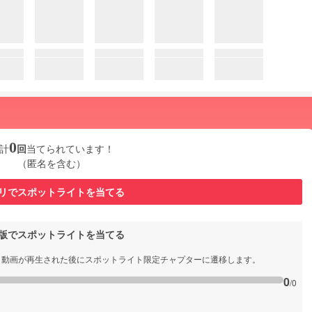
0
計
回
当てられています！
（匿名を含む）
リでスポットライトを当てる
b版でスポットライトを当てる
と動画が再生された後にスポットライト限定チャプターに遷移します。
0
/0