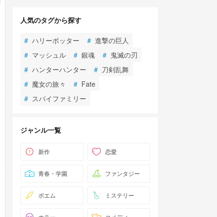
人気のタグから探す
#
ハリーポッター
#
進撃の巨人
#
マッシュル
#
銀魂
#
鬼滅の刃
#
ハンターハンター
#
刀剣乱舞
#
魔女の旅々
#
Fate
#
スパイファミリー
ジャンル一覧
新作
恋愛
青春・学園
ファンタジー
ポエム
ミステリー
ホラー
コメディ