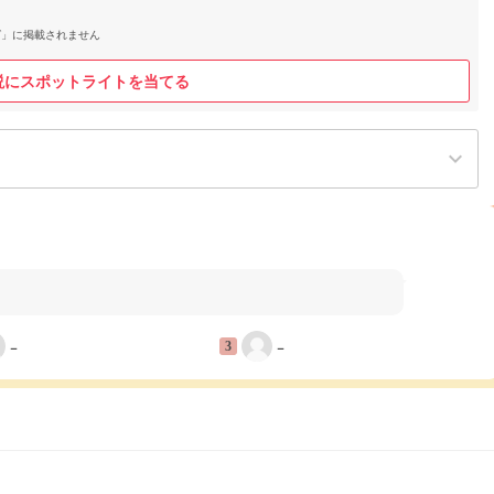
グ」に掲載されません
説にスポットライトを当てる
keyboard_arrow_down
−
−
3