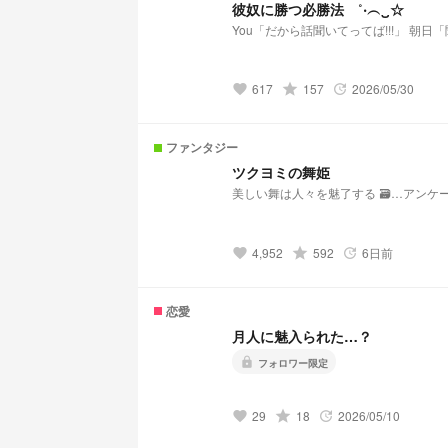
彼奴に勝つ必勝法 ˚‧︵‿☆
You「だから話聞いてってば!!!」 朝
617
grade
157
2026/05/30
favorite
update
ファンタジー
ツクヨミの舞姫
美しい舞は人々を魅了する 🗃
4,952
grade
592
6日前
favorite
update
恋愛
月人に魅入られた…？
lock
フォロワー限定
29
grade
18
2026/05/10
favorite
update