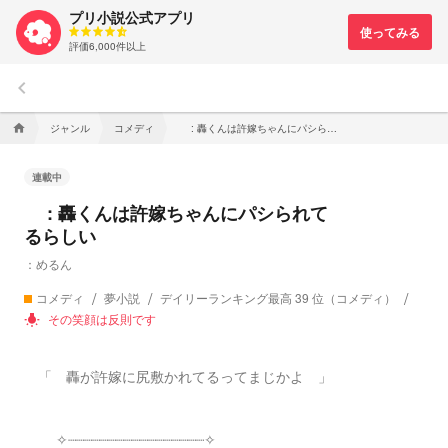
プリ小説公式アプリ
評価6,000件以上
keyboard_arrow_left
ジャンル
コメディ
: 轟くんは許嫁ちゃんにパシられてるらしい
home
連載中
: 轟くんは許嫁ちゃんにパシられて
るらしい
ㅤ：めるん︎︎︎︎
コメディ
夢小説
デイリーランキング最高 39 位（コメディ）
その笑顔は反則です
wb_incandescent
「 轟が許嫁に尻敷かれてるってまじかよ 」
✧┈┈┈┈┈┈┈┈┈┈┈┈┈┈┈┈┈✧