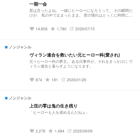
一期一会
君は言ったよね。 一緒にヒーローになろうって。 その瞬間だ
けが、 私の中で止まったまま。 君の憧れはとっくに時間に置
いていかれたのに。 強くもない。 正しくもない。 それでも、
君のヒーローでありたい。 君が振り向いたとき、 まだそこに
14,858
grade
1,780
2026/07/15
立っていられたら。 それだけでいい。 ※初期の文章が稚拙すぎ
favorite
update
るため、加筆修正中
ノンジャンル
ヴィラン連合を救いたい元ヒーロー科(愛され)
元々ヒーロー科の夢主。 ある日事件が。それをきっかけに ヴ
ィラン連合と暮らすようになります。
874
grade
181
2026/01/26
favorite
update
ノンジャンル
上弦の零は鬼の生き残り
「ヒーローも人を虐めるんだねぇ」
2,278
grade
1,484
2025/09/09
favorite
update