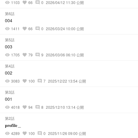
1103
66
0
2026/04/12 11:30 公開
visibility
favorite
comment
第6話
004
1411
66
0
2026/03/24 10:00 公開
visibility
favorite
comment
第5話
003
1705
79
9
2026/03/06 06:10 公開
visibility
favorite
comment
第4話
002
3083
100
7
2025/12/22 13:54 公開
visibility
favorite
comment
第3話
001
4018
94
8
2025/12/10 13:14 公開
visibility
favorite
comment
第2話
𝐩𝐫𝐨𝐟𝐢𝐥𝐞＿
4289
100
0
2025/11/26 09:00 公開
visibility
favorite
comment