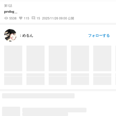
第1話
𝐩𝐫𝐨𝐥𝐨𝐠＿
5538
115
15
2025/11/26 09:00 公開
visibility
favorite
comment
フォローする
ㅤ：めるん︎︎︎︎