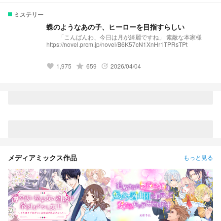
ミステリー
蝶のようなあの子、ヒーローを目指すらしい
「こんばんわ、今日は月が綺麗ですね」 素敵な本家様
https://novel.prcm.jp/novel/B6K57cN1XnHr1TPRsTPt
1,975
grade
659
2026/04/04
favorite
update
メディアミックス作品
もっと見る