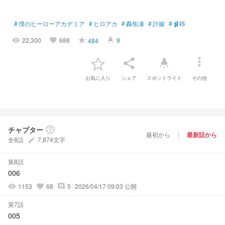
#
僕のヒーローアカデミア
#
ヒロアカ
#
轟焦凍
#
許嫁
#
🩰🧸
22,300
688
9
484
visibility
favorite
grade
highlight
more_vert
share
highlight
お気に入り
シェア
スポットライト
その他
チャプター
help_outline
最初から
最新話から
全8話
7,874文字
create
第8話
006
1153
68
5
2026/04/17 09:03 公開
visibility
favorite
comment
第7話
005