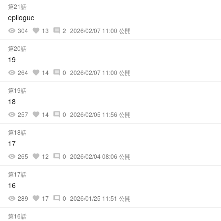
第21話
epilogue
304
13
2
2026/02/07 11:00 公開
visibility
favorite
comment
第20話
19
264
14
0
2026/02/07 11:00 公開
visibility
favorite
comment
第19話
18
257
14
0
2026/02/05 11:56 公開
visibility
favorite
comment
第18話
17
265
12
0
2026/02/04 08:06 公開
visibility
favorite
comment
第17話
16
289
17
0
2026/01/25 11:51 公開
visibility
favorite
comment
第16話