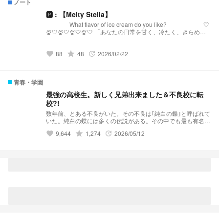
ノート
🅿︎ : 【Melty Stella】
What flavor of ice cream do you like? 🤍
🍨🤍🍨🤍🍨🤍🍨🤍 「あなたの日常を甘く、冷たく、きらめか
せる。」 【Melty Stellaとは？】 『Melty Stella』は、星
(Stella)のような輝きと、心を甘く溶かす(Melty)ような配信を
88
grade
48
2026/02/22
届けるプリチューバ事務所です。 略称:メルステ 事務
favorite
update
所FN:Toppings 事務所FM:🧊🍨🌟 語りタグ:溶けちゃ
う前に星になる 🤍🍨🤍🍨🤍🍨🤍🍨🤍 発
祥:https://novel.prcm.jp/novel/oZI9SHphr7KqNMd8dkMn
青春・学園
最強の高校生。新しく兄弟出来ました＆不良校に転
校?!
数年前、とある不良がいた。その不良は｢純白の蝶｣と呼ばれて
いた。純白の蝶には多くの伝説がある。その中でも最も有名な
伝説……それは｢violent破滅｣これはviolentという極悪非道な不
9,644
grade
1,274
2026/05/12
favorite
update
良グループを1人で潰したという伝説だ。 そんな伝説を持って
いる純白の蝶はと言うと··········· 夢主:はぁ？！再婚？！ 夢主:新
しい兄弟？！ 夢主:バリバリ不良校じゃねぇかよ!!! 最強の高校
生。新しく兄弟出来ました＆不良校に転校?! 𝕤𝕥𝕒𝕣𝕥 ⚠︎パクリ
❌(似ているものがあってもパクリではありません。)口調迷
子。