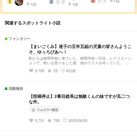
3
1回
1
2
highlight
1回
1回
highlight
highlight
関連するスポットライト小説
ファンタジー
【まいごくみ】迷子の五年五組の児童の皆さんようこ
そ、ゆぅろぴあへ！
私たちは林間学校に来ていた。林間学校一日目、レクリエーシ
ョンで、軽い山登りをした後、他のクラスを待っていた。 そ
んな感じで過ごしていたら、１人の子が「変な扉がある！」と
3,730
grade
25
6日前
favorite
update
言って入って行ってしまった。 その扉の向こうの先には
──── 『welcome to ゆぅろぴあ』 5年5組の児童の皆さ
ん、ようこそ、ゆぅろぴあへ！ さぁ、始めようか！
────────────────── 2025年2月17日。月曜日午後4
活動報告
時（16時）スタート ほぼ212話（Prolog）からスタートしてま
す ↓が語り部屋です
【投稿停止】2番目総長は無敵くんの妹ですが瓜二つ
https://novel.prcm.jp/novel/9ryjPS5U5ww6AoAue1SQ
な件。
lock
フォロワー限定
5,731
grade
750
2025/06/20
favorite
update