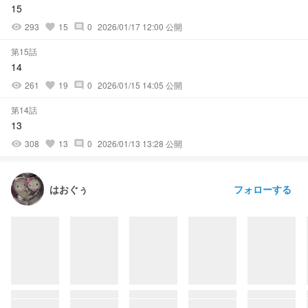
15
293
15
0
2026/01/17 12:00 公開
visibility
favorite
comment
第15話
14
261
19
0
2026/01/15 14:05 公開
visibility
favorite
comment
第14話
13
308
13
0
2026/01/13 13:28 公開
visibility
favorite
comment
フォローする
はおぐぅ