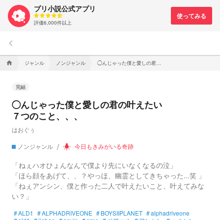
プリ小説公式アプリ
評価6,000件以上
keyboard_arrow_left
ジャンル
ノンジャンル
◯んじゃった僕と愛しの君の叶えたい７つのこと、、、
home
完結
◯んじゃった僕と愛しの君の叶えたい
７つのこと、、、
はおぐぅ
ノンジャンル
今日もきみがいる奇跡
wb_incandescent
「ねぇハオひょんなんで僕より先にいなくなるの泣」
「ほら顔をあげて、、？やっほ、幽霊としてきちゃった...笑 」
「ねぇアンシン、僕と作った二人で叶えたいこと、叶えてみな
い？」
#
ALD1
#
ALPHADRIVEONE
#
BOYSIIPLANET
#
alphadriveone