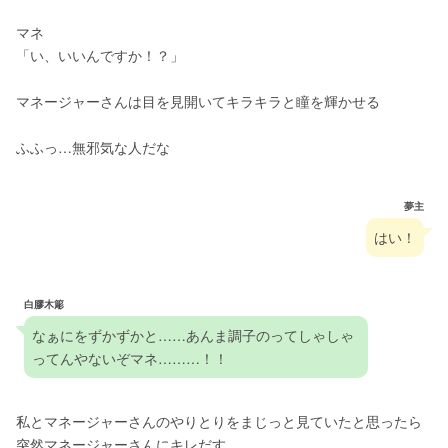
マネ
「い、いいんですか！？」
マネージャーさんは目を見開いてキラキラと瞳を輝かせる
ふふっ…無邪気な人だな
夢主
はい！
白膠木簓
なぁにをずかずかと……あんま調子のってしゃしゃ
ってんやないぞマネ………！！
私とマネージャーさんのやりとりをまじっと見ていたと思ったら
突然マネージャーさんにキレだす