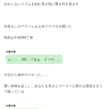
せわしないリズムを刻む音が頭に響き目を覚ます
目覚ましのアラームを止めてスマホを開いた
時刻は午前5時丁度
白膠木簓
ん……、5時…？あぁ、そうや……
今日から海外ロケやった……
重い身体を起こし、あなたを見るとスースーと静かな寝息を立て
て眠っている
白膠木簓