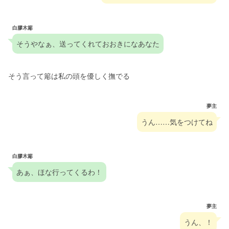
白膠木簓
そうやなぁ、送ってくれておおきになあなた
そう言って簓は私の頭を優しく撫でる
夢主
うん……気をつけてね
白膠木簓
あぁ、ほな行ってくるわ！
夢主
うん、！