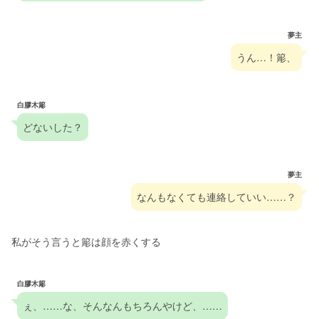
夢主
うん…！簓、
白膠木簓
どないした？
夢主
なんもなくても連絡していい……？
私がそう言うと簓は顔を赤くする
白膠木簓
ぇ、……な、そんなんもちろんやけど、……