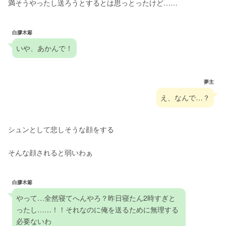
満そうやったし送ろうとするとは思っとったけど……
白膠木簓
いや、あかんで！
夢主
え、なんで…？
シュンとして悲しそうな顔をする
そんな顔されると弱いわぁ
白膠木簓
やって…全然寝てへんやろ？昨日寝たん2時すぎと
ったし……！！それなのに俺を送るために無理する
必要ないわ