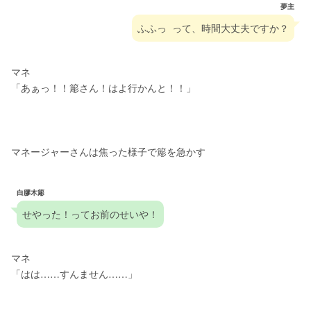
夢主
ふふっ  って、時間大丈夫ですか？
マネ
「あぁっ！！簓さん！はよ行かんと！！」
マネージャーさんは焦った様子で簓を急かす
白膠木簓
せやった！ってお前のせいや！
マネ
「はは……すんません……」