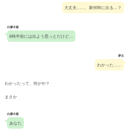
大丈夫……、家何時に出る…？
白膠木簓
6時半前には出よう思っとだけど…
夢主
わかった……
わかったって、何がや？
まさか
白膠木簓
あなた