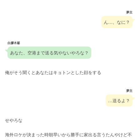
夢主
ん…、なに？
白膠木簓
あなた、空港まで送る気やないやろな？
俺がそう聞くとあなたはキョトンとした顔をする
夢主
…送るよ？
せやろな
海外ロケが決まった時朝早いから勝手に家出る言うたんやけど不