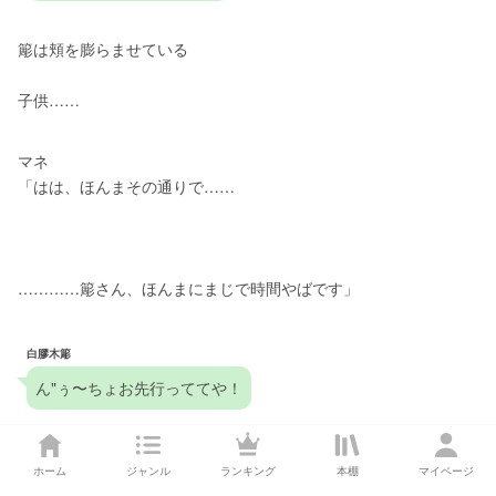
簓は頬を膨らませている
子供……
マネ
「はは、ほんまその通りで……
…………簓さん、ほんまにまじで時間やばです」
白膠木簓
ん"ぅ〜ちょお先行っててや！
マネ
ホーム
ジャンル
ランキング
本棚
マイページ
「え、なんでですか」