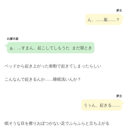
夢主
ん、……簓……？
白膠木簓
ぁ、…すまん、起こしてしもうた  まだ寝とき
ベッドから起き上がった衝動で起きてしまったらしい
こんなんで起きるんか……睡眠浅いんか？
夢主
うぅん、起きる……
眠そうな目を擦りおぼつかない足でふらふらと立ち上がる