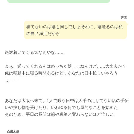
夢主
寝てないのは簓も同じでしょそれに、簓送るのは私
の自己満足だから
絶対着いてくる気なんやな……
まぁ、送ってくれるんはめっちゃ嬉しぃねんけど……大丈夫か？
俺は移動中に寝る時間あるけど…あなたは日中忙しいやろう
し……
あなたは大阪へ来て、1人で暇な日中は人手の足りてない店の手伝
いや捜し物を受けたり、いわゆる何でも屋的なことを始めた
そのため、平日の昼間は簓や盧笙と変わらないほど忙しい
白膠木簓