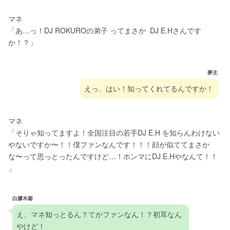
マネ
「あ…っ！DJ ROKUROの弟子 ってまさか  DJ E.Hさんです
か！？」
夢主
えっ、はい！知ってくれてるんですか！
マネ
「そりゃ知ってますよ！全国注目の若手DJ E.H を知らんわけない
やないですか〜！！僕ファンなんです！！！顔が似ててまさか
な〜って思っとったんですけど…！ホンマにDJ E.Hやなんて！！ 
」
白膠木簓
え、マネ知っとるん？てかファンなん！？初耳なん
やけど！