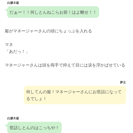
白膠木簓
だぁー！！何しとんねこらお前！はよ離せ！！
簓がマネージャーさんの頭にちょっぷを入れる
マネ
「あだっ！」
マネージャーさんは頭を両手で抑えて目には涙を浮かばせている
夢主
何してんの簓！マネージャーさんにお世話になって
るでしょ！
白膠木簓
世話しとんのはこっちや！