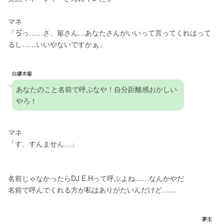
マネ
「ゔっ……さ、簓さん…あなたさんがいいって言ってくれはって
るし……いいやないですかぁ」
白膠木簓
あなたのこと名前で呼ぶなや！自分距離感おかしい
やろ！
マネ
「す、すんません…」
名前じゃなかったらDJ E.Hって呼ぶよね……なんかやだ
名前で呼んでくれる方が私はありがたいんだけど……
夢主