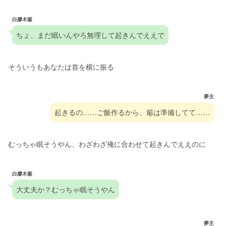
白膠木簓
ちょ、まだ眠いんやろ無理して起きんでええで
そういうもあなたは首を横に振る
夢主
起きるの……ご飯作るから、簓は準備してて……
むっちゃ眠そうやん、わざわざ俺に合わせて起きんでええのに
白膠木簓
大丈夫か？むっちゃ眠そうやん
夢主