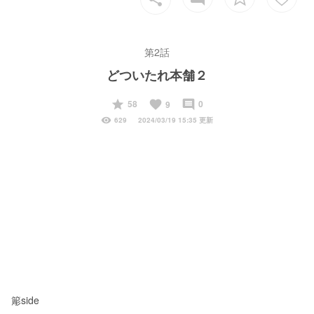
第2話
どついたれ本舗２
start
favorite
insert_comment
58
0
9
visibility
629
2024/03/19 15:35 更新
簓side