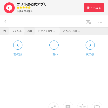
プリ小説公式アプリ
評価6,000件以上
keyboard_arrow_left
translate
more_horiz
ジャンル
恋愛
ヒプノシスマイク
どついたれ本舗２
home
keyboard_arrow_left
list
keyboard_arrow_right
前の話
一覧へ
次の話
insert_comment
share