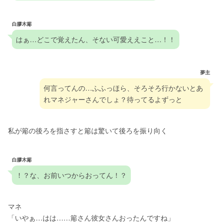
白膠木簓
はぁ…どこで覚えたん、そない可愛ええこと…！！
夢主
何言ってんの…ふふっほら、そろそろ行かないとあ
れマネジャーさんでしょ？待ってるよずっと
私が簓の後ろを指さすと簓は驚いて後ろを振り向く
白膠木簓
！？な、お前いつからおってん！？
マネ
「いやぁ…はは……簓さん彼女さんおったんですね」