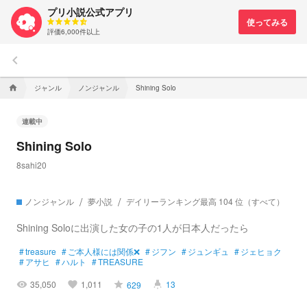
プリ小説公式アプリ
評価6,000件以上
keyboard_arrow_left
ジャンル
ノンジャンル
home
Shining Solo
連載中
Shining Solo
8sahi20
ノンジャンル
夢小説
デイリーランキング最高 104 位（すべて）
Shining Soloに出演した女の子の1人が日本人だったら
#
treasure
#
ご本人様には関係❌
#
ジフン
#
ジュンギュ
#
ジェヒョク
#
アサヒ
#
ハルト
#
TREASURE
35,050
1,011
13
629
visibility
favorite
grade
highlight