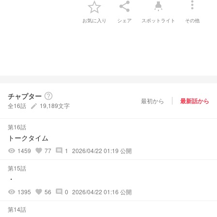
more_vert
share
highlight
お気に入り
シェア
スポットライト
その他
チャプター
help_outline
最初から
最新話から
全16話
19,189文字
create
第16話
トークタイム
1459
77
1
2026/04/22 01:19 公開
visibility
favorite
comment
第15話
・
1395
56
0
2026/04/22 01:16 公開
visibility
favorite
comment
第14話