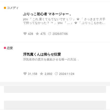
るのが本当に嬉しいです💞 励みになっています、これからも
よろしくお願いします‼️💗
コメディ
ぶりっこ初心者 マネージャー ,
you 『 これ 重くてもてないですぅ ♡ 』 💎 「 さっきまで 片手
で持ってなかった？ ㅋ 」 you 『 .... 』 💎 「 ぶりっこもかわい
いね ㅋ 」 ぶりっ子 初心者 の 私 と 通常運転な💎のお話，
428
grade
475
2026/07/06
favorite
update
恋愛
浮気魔くんは拗らせ狂愛
浮気依存の貴方を嫉妬させる唯一の方法 ．
31,158
grade
2,892
2024/11/24
favorite
update