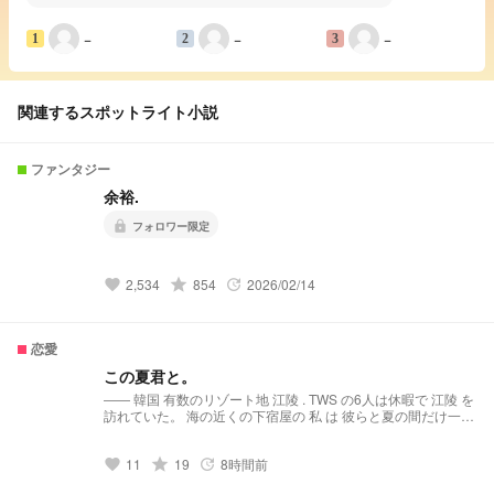
−
−
−
1
2
3
関連するスポットライト小説
ファンタジー
余裕.
lock
フォロワー限定
2,534
grade
854
2026/02/14
favorite
update
恋愛
この夏君と。
―― 韓国 有数のリゾート地 江陵 . TWS の6人は休暇で 江陵 を
訪れていた。 海の近くの下宿屋の 私 は 彼らと夏の間だけ一つ
屋根の下で暮らすことになり…？ ⚠️初めて書くので上手く書け
てないです！ 温かい目で見守ってくれると嬉しいです 🐺ペン
11
grade
19
8時間前
なので偏り注意です！ 閲覧300↑ほんとうにありがとうござい
favorite
update
ます！ 私が書いたストーリーがたくさんの人の目に触れてい