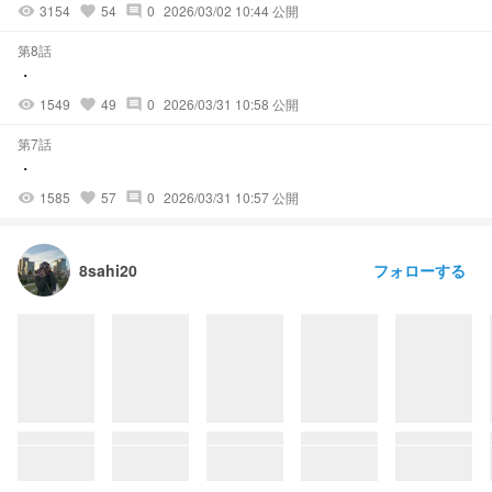
3154
54
0
2026/03/02 10:44 公開
visibility
favorite
comment
第8話
・
1549
49
0
2026/03/31 10:58 公開
visibility
favorite
comment
第7話
・
1585
57
0
2026/03/31 10:57 公開
visibility
favorite
comment
フォローする
8sahi20