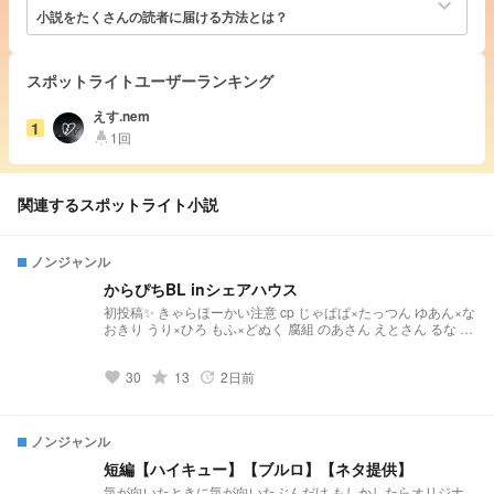
keyboard_arrow_down
小説をたくさんの読者に届ける方法とは？
スポットライトユーザーランキング
えす.nem
1
1回
highlight
関連するスポットライト小説
ノンジャンル
からぴちBL inシェアハウス
初投稿✨️ きゃらほーかい注意 cp じゃぱぱ×たっつん ゆあん×な
おきり うり×ひろ もふ×どぬく 腐組 のあさん えとさん るな シ
ヴァさん GLを入れようか迷ってるからアンケしまーす ほのぼ
の……のつもり((( リクによって🔞あるかもね アイコン Picrew
30
grade
13
2日前
の「ふわふわ鱈メーカー4」でつくったよ！
favorite
update
https://picrew.me/share?cd=YDy1oyK1fp #Picrew #ふわふわ鱈
メーカー4
ノンジャンル
短編【ハイキュー】【ブルロ】【ネタ提供】
気が向いたときに気が向いたぶんだけ もしかしたらオリジナ