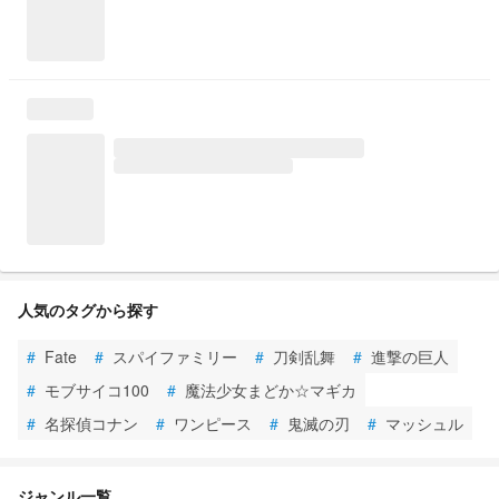
人気のタグから探す
#
Fate
#
スパイファミリー
#
刀剣乱舞
#
進撃の巨人
#
モブサイコ100
#
魔法少女まどか☆マギカ
#
名探偵コナン
#
ワンピース
#
鬼滅の刃
#
マッシュル
ジャンル一覧