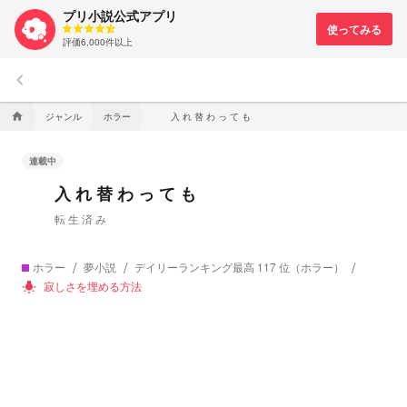
プリ小説公式アプリ
評価6,000件以上
keyboard_arrow_left
ジャンル
ホラー
入 れ 替 わ っ て も
home
連載中
入 れ 替 わ っ て も
転 生 済 み
ホラー
夢小説
デイリーランキング最高 117 位（ホラー）
寂しさを埋める方法
wb_incandescent