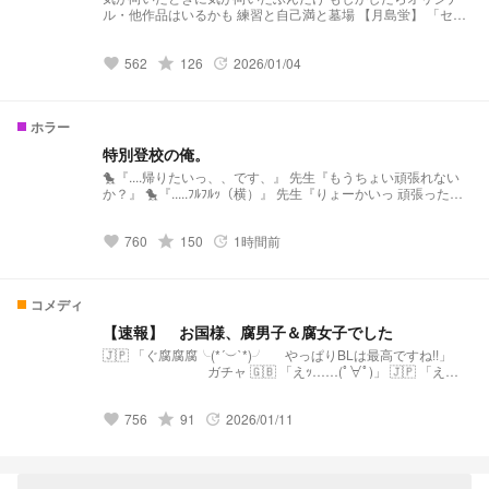
ル・他作品はいるかも 練習と自己満と墓場 【月島蛍】 「セレ
ンディピティ」 小説になりました↓↓↓
https://novel.prcm.jp/novel/BmzRdh3txTUibqXXVZof 【二口堅
562
grade
126
2026/01/04
治】 「先輩、まだ独り身なんすか？(笑)」 小説になりました↓
favorite
update
↓ ↓ https://novel.prcm.jp/novel/cXlcBIt2Ne2PhzvRzV2Q 【孤
爪研磨】 「そこのけそこのけ 勇者が通る」 小説になりました
↓ ↓ ↓ https://novel.prcm.jp/novel/Cxxu2EBITSt0wLuPjQ4n
ホラー
【白布】 「浮いてた彼女が”浮いて”いた」 小説になりました↓
↓ ↓ https://novel.prcm.jp/novel/wm18GhLSixpJNbKeARoK
特別登校の俺。
【宮侑】(角名) 「ちみけも買ったら男子高校生拾った話」 小説
🐤『....帰りたいっ、、です、』 先生『もうちょい頑張れない
になりました↓ ↓ ↓
か？』 🐤『.....ﾌﾙﾌﾙｯ（横）』 先生『りょーかいっ 頑張ったな
https://novel.prcm.jp/novel/nMbYXcbwwQjoQ15Ja254 【牛
』 🐤『...ﾍﾟｺｯ』 特別な事情を抱えている高校生の🐤くん 毎日
島】 「籠の中の雛 コンビニを知る」 小説になりました↓ ↓ ↓
学校に行くことが辛くて仕方ない彼は特別登校が許されたそう
https://novel.prcm.jp/novel/z2FYtWfMjUFHn8taeLfl
760
grade
150
1時間前
で........ 表紙書いてくれる人募集中 ⥤最新チャプター閲覧100で
favorite
update
更新 ⥤19時投稿
コメディ
【速報】 お国様、腐男子＆腐女子でした
🇯🇵 「ぐ腐腐腐╰⁠(⁠*⁠´⁠︶⁠`⁠*⁠)⁠╯ やっぱりBLは最高ですね!!」
ガチャ 🇬🇧 「えｯ……(ﾟ∀ﾟ)」 🇯🇵 「え
ｯ……(ﾟ∀ﾟ)」 🇬🇧「お前、何読んでるんだ、、、、？」 🇯🇵
「何って、BL本ですが、、、、、？」 🇬🇧 「よし、もう一度
756
grade
91
2026/01/11
日英同盟組もう」 🇯🇵「へ、、、、、？」 表紙：かぬあちょ
favorite
update
様 たまに助言する人：びーだまちゃん