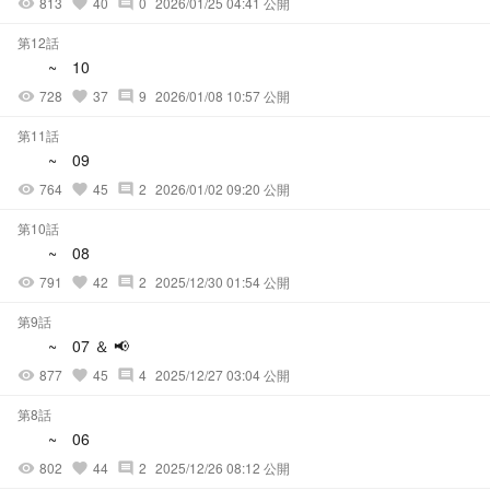
813
40
0
2026/01/25 04:41 公開
visibility
favorite
comment
第12話
~ 10
728
37
9
2026/01/08 10:57 公開
visibility
favorite
comment
第11話
~ 09
764
45
2
2026/01/02 09:20 公開
visibility
favorite
comment
第10話
~ 08
791
42
2
2025/12/30 01:54 公開
visibility
favorite
comment
第9話
~ 07 ＆ 📢
877
45
4
2025/12/27 03:04 公開
visibility
favorite
comment
第8話
~ 06
802
44
2
2025/12/26 08:12 公開
visibility
favorite
comment