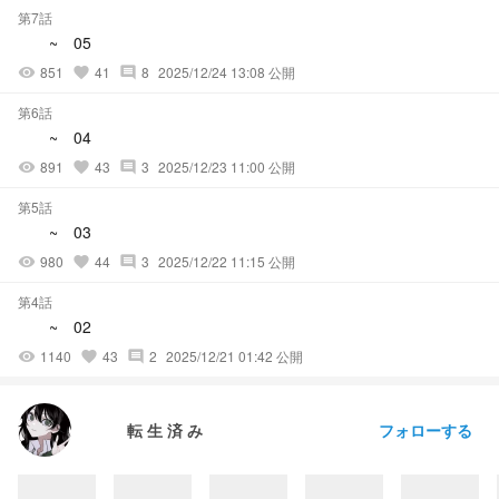
第7話
~ 05
851
41
8
2025/12/24 13:08 公開
visibility
favorite
comment
第6話
~ 04
891
43
3
2025/12/23 11:00 公開
visibility
favorite
comment
第5話
~ 03
980
44
3
2025/12/22 11:15 公開
visibility
favorite
comment
第4話
~ 02
1140
43
2
2025/12/21 01:42 公開
visibility
favorite
comment
フォローする
転 生 済 み