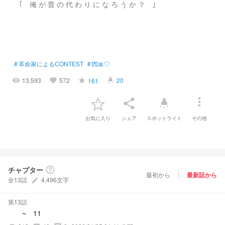
｢ 俺 が 普 の 代 わ り に な ろ う か ？ ｣
#
革命家によるCONTEST
#
💌🎀♡
13,593
572
20
161
visibility
favorite
grade
highlight
more_vert
share
highlight
お気に入り
シェア
スポットライト
その他
チャプター
help_outline
最初から
最新話から
全13話
4,496文字
create
第13話
~ 11