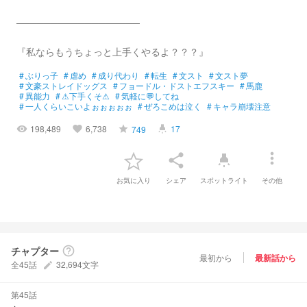
──────────────────
『私ならもうちょっと上手くやるよ？？？』
#
ぶりっ子
#
虐め
#
成り代わり
#
転生
#
文スト
#
文スト夢
#
文豪ストレイドッグス
#
フョードル・ドストエフスキー
#
馬鹿
#
異能力
#
⚠下手くそ⚠
#
気軽に💬してね
#
一人くらいこいよぉぉぉぉぉ
#
ぜろこめは泣く
#
キャラ崩壊注意
198,489
6,738
17
749
visibility
favorite
grade
highlight
more_vert
share
highlight
お気に入り
シェア
スポットライト
その他
チャプター
help_outline
最初から
最新話から
全45話
32,694文字
create
第45話