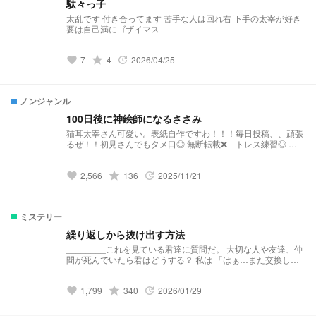
駄々っ子
太乱です 付き合ってます 苦手な人は回れ右 下手の太宰が好き
要は自己満にゴザイマス
7
grade
4
2026/04/25
favorite
update
ノンジャンル
100日後に神絵師になるささみ
猫耳太宰さん可愛い。表紙自作ですわ！！！毎日投稿、、頑張
るぜ！！初見さんでもタメ口◎ 無断転載❌ トレス練習◎ ト
レスしたものを投稿❌(許可とってくれたら◯だけど、ちゃんと
トレスって書いてね☆) まぁ、こんなクソ絵トレスする人いな
2,566
grade
136
2025/11/21
いと思うけどね☆ 最低でも1日1枚描く！！ 文スト、ボーカロ
favorite
update
イド、オリキャラ等。 リクエストあったらリクエスト箱へ
GO！！
ミステリー
繰り返しから抜け出す方法
________これを見ている君達に質問だ。 大切な人や友達、仲
間が死んでいたら君はどうする？ 私は 「はぁ…また交換しな
きゃ」 交換してもらう。
1,799
grade
340
2026/01/29
favorite
update