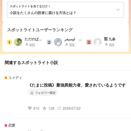
スポットライトを当てるだけ！
keyboard_arrow_down
小説をたくさんの読者に届ける方法とは？
スポットライトユーザーランキング
ただのばな
لوسيفر
㍿ 九条
1
2
3
な
🪄🎁🫧/😈🪽
4回
3回
3回
highlight
highlight
highlight
🎧🎮
関連するスポットライト小説
コメディ
《たまに投稿》最強異能力者、愛されているようです
lock
フォロワー限定
610
grade
128
2026/07/22
favorite
update
恋愛