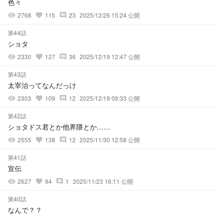
色々
2768
115
23
2025/12/26 15:24 公開
visibility
favorite
comment
第44話
ショタ
2330
127
36
2025/12/19 12:47 公開
visibility
favorite
comment
第43話
太宰治ってなんだっけ
2303
109
12
2025/12/19 09:33 公開
visibility
favorite
comment
第42話
ショタドス君とか他界隈とか……
2555
138
12
2025/11/30 12:58 公開
visibility
favorite
comment
第41話
宣伝
2627
94
1
2025/11/23 16:11 公開
visibility
favorite
comment
第40話
なんで？？