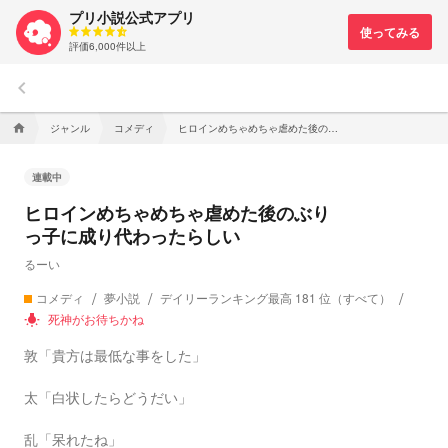
プリ小説公式アプリ
評価6,000件以上
keyboard_arrow_left
ジャンル
コメディ
ヒロインめちゃめちゃ虐めた後のぶりっ子に成り代わったらしい
home
連載中
ヒロインめちゃめちゃ虐めた後のぶり
っ子に成り代わったらしい
るーい
コメディ
夢小説
デイリーランキング最高 181 位（すべて）
死神がお待ちかね
wb_incandescent
敦「貴方は最低な事をした」
太「白状したらどうだい」
乱「呆れたね」