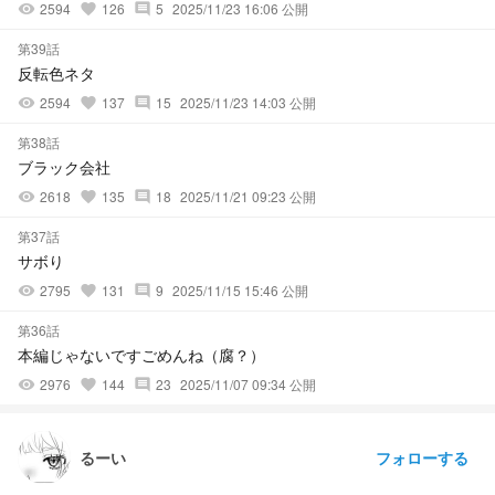
2594
126
5
2025/11/23 16:06 公開
visibility
favorite
comment
第39話
反転色ネタ
2594
137
15
2025/11/23 14:03 公開
visibility
favorite
comment
第38話
ブラック会社
2618
135
18
2025/11/21 09:23 公開
visibility
favorite
comment
第37話
サボり
2795
131
9
2025/11/15 15:46 公開
visibility
favorite
comment
第36話
本編じゃないですごめんね（腐？）
2976
144
23
2025/11/07 09:34 公開
visibility
favorite
comment
フォローする
るーい