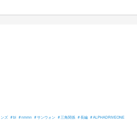
ョンズ
#
bl
#
nmmn
#
サンウォン
#
三角関係
#
長編
#
ALPHADRIVEONE