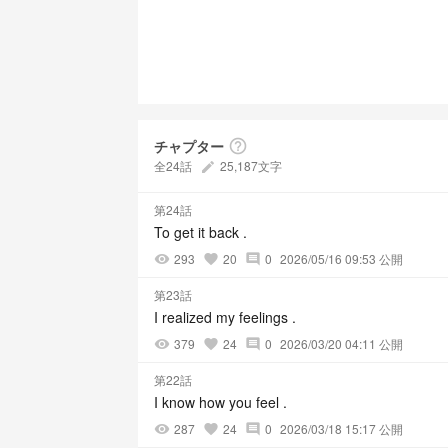
チャプター
help_outline
全24話
25,187文字
create
第24話
To get it back .
293
20
0
2026/05/16 09:53 公開
visibility
favorite
comment
第23話
I realized my feelings .
379
24
0
2026/03/20 04:11 公開
visibility
favorite
comment
第22話
I know how you feel .
287
24
0
2026/03/18 15:17 公開
visibility
favorite
comment