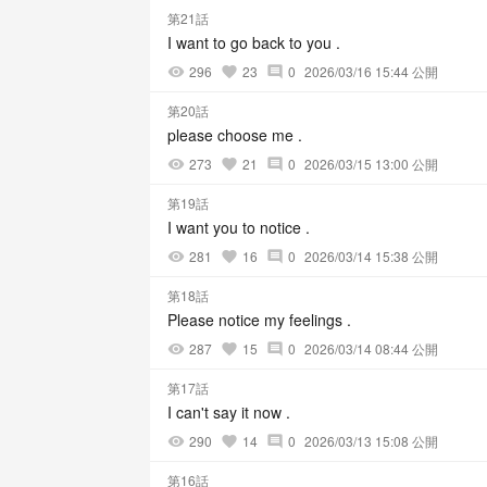
第21話
I want to go back to you .
296
23
0
2026/03/16 15:44 公開
visibility
favorite
comment
第20話
please choose me .
273
21
0
2026/03/15 13:00 公開
visibility
favorite
comment
第19話
I want you to notice .
281
16
0
2026/03/14 15:38 公開
visibility
favorite
comment
第18話
Please notice my feelings .
287
15
0
2026/03/14 08:44 公開
visibility
favorite
comment
第17話
I can't say it now .
290
14
0
2026/03/13 15:08 公開
visibility
favorite
comment
第16話