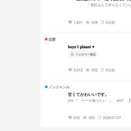
1,631
grade
428
6日前
favorite
update
恋愛
𝐛𝐨𝐲𝐬Ⅱ𝐩𝐥𝐚𝐧𝐞𝐭 ♥
lock
フォロワー限定
3,012
grade
532
6日前
favorite
update
ノンジャンル
甘くてかわいいです。
you 『 ケーキ食べたい 』 ald1
632
grade
202
2026/07/27
favorite
update