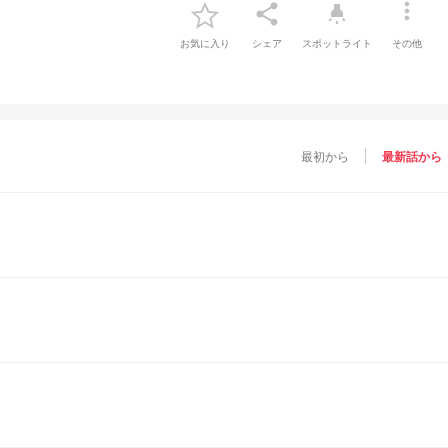
more_vert
share
highlight
お気に入り
シェア
スポットライト
その他
最初から
最新話から