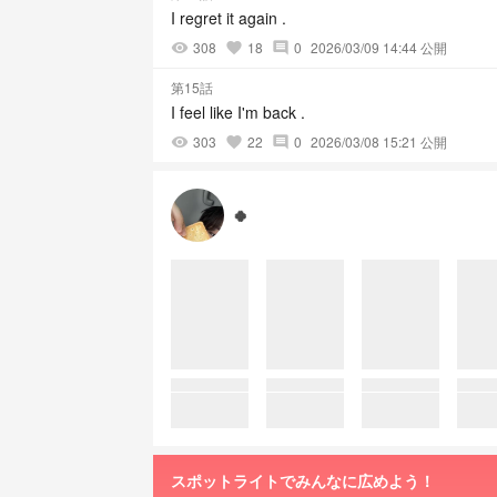
I regret it again .
308
18
0
2026/03/09 14:44 公開
visibility
favorite
comment
第15話
I feel like I'm back .
303
22
0
2026/03/08 15:21 公開
visibility
favorite
comment
🍀
スポットライトでみんなに広めよう！