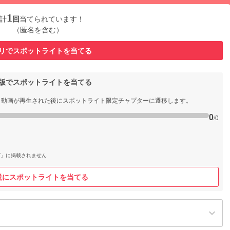
1
計
回
当てられています！
（匿名を含む）
リでスポットライトを当てる
b版でスポットライトを当てる
と動画が再生された後にスポットライト限定チャプターに遷移します。
0
/0
グ」に掲載されません
説にスポットライトを当てる
keyboard_arrow_down