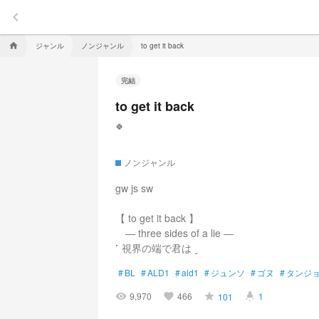
keyboard_arrow_left
ジャンル
ノンジャンル
home
to get it back
完結
to get it back
🍀
ノンジャンル
gw js sw
【 to get it back 】
― three sides of a lie ―
˹ 視界の端で君は ˼
#
BL
#
ALD1
#
ald1
#
ジュンソ
#
ゴヌ
#
タンジ
9,970
466
1
101
visibility
favorite
grade
highlight