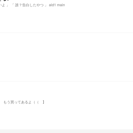
「 彼氏なんて作らなくていいよ 」 「 誰？告白したやつ 」 ald1 main
 【 もう買ってあるよ（（ 】