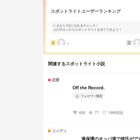
スポットライトユーザーランキング
いまなら1位になれるチャンス！
上のボタンからスポットライトを当ててみよう！
−
1
2
関連するスポットライト小説
恋愛
Off the Record.
lock
フォロワー限定
488
grade
77
19時間前
favorite
update
コメディ
過保護のオッパ達で彼氏がで