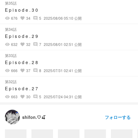
第35話
E p i s o d e . 3 0
676
34
5
2025/08/06 05:10 公開
visibility
favorite
comment
第34話
E p i s o d e . 2 9
632
32
7
2025/08/01 02:51 公開
visibility
favorite
comment
第33話
E p i s o d e . 2 8
666
37
8
2025/07/31 02:41 公開
visibility
favorite
comment
第32話
E p i s o d e . 2 7
663
30
5
2025/07/24 04:31 公開
visibility
favorite
comment
フォローする
shifon.🤍🍒