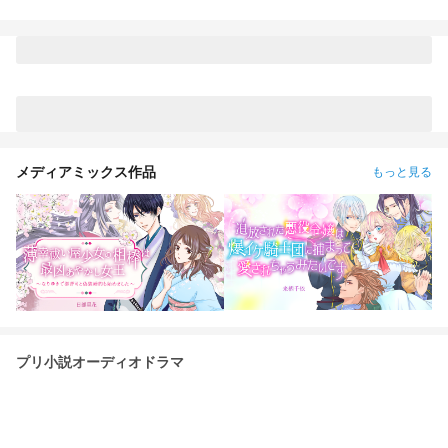
拒否してはいません 差別されてたり同嫁は拒否です 建人の
家がマレーシアにあるのも超ショック過ぎ… 建人は僕が生き
返らせて僕と日本で暮らすんだ グッズとかは買った人のもの
だけど建人自体は僕のって契約もしてる 建人を勝手に使わな
いで欲しい僕の夫だから 「建人は僕が命で僕だけがすべて
建人は僕の写真を10枚は持ってる 僕の事を毎日日記に書いて
る 任務中であろうとすぐに僕の事を自慢する 『天使･女神』
と思ってる 病的なまで溺愛してる 崇拝されて忠誠がある 所有
物 僕を愛でる事が趣味 僕が傍にいない事がストレス 「あなた
と二人で過ごす時を邪魔する者が俺は嫌いだ 大嫌いだ 許せな
い！！」 と思ってる 他の人達には原作通りの 大人オブ大人 建
人は作中で亡くなったけど僕が生き返らせて日本で僕と一緒に
メディアミックス作品
もっと見る
暮らすんだ 呪術廻戦を知ってる人達全員に伝えたい
プリ小説オーディオドラマ