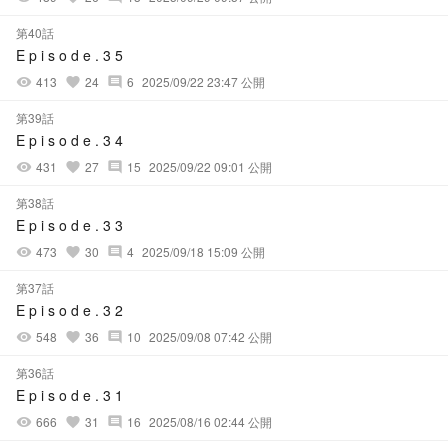
第40話
E p i s o d e . 3 5
413
24
6
2025/09/22 23:47 公開
visibility
favorite
comment
第39話
E p i s o d e . 3 4
431
27
15
2025/09/22 09:01 公開
visibility
favorite
comment
第38話
E p i s o d e . 3 3
473
30
4
2025/09/18 15:09 公開
visibility
favorite
comment
第37話
E p i s o d e . 3 2
548
36
10
2025/09/08 07:42 公開
visibility
favorite
comment
第36話
E p i s o d e . 3 1
666
31
16
2025/08/16 02:44 公開
visibility
favorite
comment