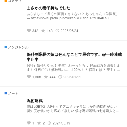
コメディ
まさかの妻子持ちでした
あらすじって書くの面倒くさくない？ あっちゃん（学園長）
→ https://novel.prcm.jp/novel/eoikCLsbhR7YFIh4tLsQ
342
grade
143
2026/06/24
favorite
update
ノンジャンル
保科副隊長の嫁は色んなことで最強です。@一時連載
中止中
保科）気張りやぁ！ 夢主）わーっとるよ 解放戦力を発表しま
す！ 保科〇〇！解放戦力……100％！？ 保科）は？ 夢主）な
っ……！？ 保科夫妻）はぁぁぁぁぁぁぁ！？ 保科）なんで
1,308
grade
444
2026/01/11
favorite
update
や！おかしいんとちゃいます？？僕より強いの反則やろ……僕
の嫁強すぎん？ 夢主）なんでや……なんで宗より高いん
や……おかしいやろ……宗の方が強いわ…… 保科副隊長の嫁
は色んなことで最強です それでは〜𝐬𝐭𝐚𝐫𝐭‪.ᐟ‪.ᐟ💙🦄
ノート
呪術廻戦
僕はLGBTQ+のFセクでアニメキャラにしか性的指向がない
認知度が低いから広めて欲しい 僕は呪術廻戦の七海建人と実
際に現実で正式に結婚してる 婚姻届も専門の所に出してる 夫
の事は同担拒否 同担拒否 七海建人 地雷 灰原雄 建人のコスプ
1
grade
2
2024/05/19
レ･声真似 ※同担は僕のFセクの事とかを理解してくれてる人は
favorite
update