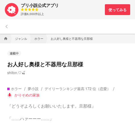
プリ小説公式アプリ
評価6,000件以上
keyboard_arrow_left
ジャンル
ホラー
お人好し奥様と不器用な旦那様
home
連載中
お人好し奥様と不器用な旦那様
shifon.🤍🍒
ホラー
夢小説
デイリーランキング最高 172 位（恋愛）
かりそめの家族
wb_incandescent
『どうぞよろしくお願いいたします。旦那様』
「……ハァーーー……」