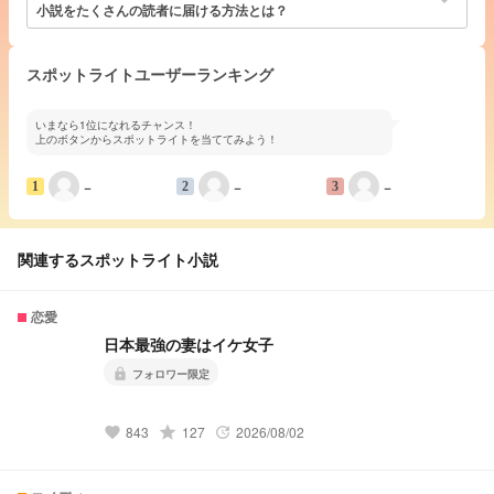
小説をたくさんの読者に届ける方法とは？
スポットライトユーザーランキング
いまなら1位になれるチャンス！
上のボタンからスポットライトを当ててみよう！
−
−
−
1
2
3
関連するスポットライト小説
恋愛
日本最強の妻はイケ女子
lock
フォロワー限定
843
grade
127
2026/08/02
favorite
update