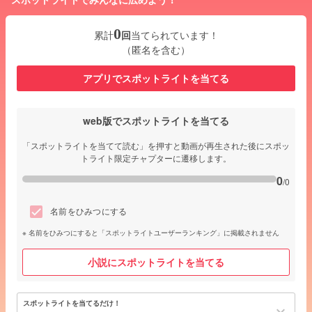
0
累計
回
当てられています！
（匿名を含む）
アプリでスポットライトを当てる
web版でスポットライトを当てる
「スポットライトを当てて読む」を押すと動画が再生された後にスポッ
トライト限定チャプターに遷移します。
0
/0
名前をひみつにする
名前をひみつにすると「スポットライトユーザーランキング」に掲載されません
小説にスポットライトを当てる
スポットライトを当てるだけ！
keyboard_arrow_down