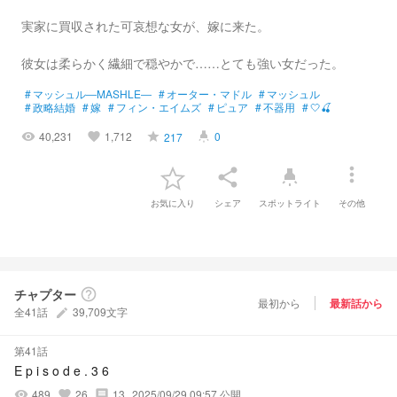
実家に買収された可哀想な女が、嫁に来た。
彼女は柔らかく繊細で穏やかで……とても強い女だった。
#
マッシュル―MASHLE―
#
オーター・マドル
#
マッシュル
#
政略結婚
#
嫁
#
フィン・エイムズ
#
ピュア
#
不器用
#
‎🤍🍒
40,231
1,712
0
217
visibility
favorite
grade
highlight
more_vert
share
highlight
お気に入り
シェア
スポットライト
その他
チャプター
help_outline
最初から
最新話から
全41話
39,709文字
create
第41話
E p i s o d e . 3 6
489
26
13
2025/09/29 09:57 公開
visibility
favorite
comment