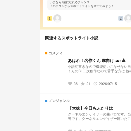
いまなら1位になれるチャンス！
上のボタンからスポットライトを当ててみよう！
−
1
2
関連するスポットライト小説
コメディ
あはれ！名作くん 腐向け 🐢×🔺
小説初書きなので機能使いこなせない自信しかない
くんのBL二次創作なので苦手な方は 他の方の素敵
きです。 ノキオの分からせしか勝たん
36
grade
21
2026/07/15
favorite
update
ノンジャンル
【太妹】今日もふたりは
クーネルエンゲイザーの曲パロです。当
説です。クーネルエンゲイザー聴いたこ
い。