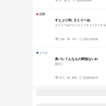
2
grade
2
2026/05/04
favorite
update
恋愛
すとぷりBL さとりーぬ
159
grade
197
2021/09/06
favorite
update
ノート
身バレ？んなもの関係ないわ
疲れた
571
grade
269
2026/06/15
favorite
update