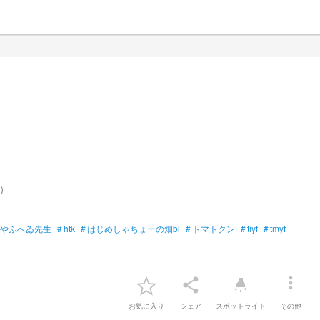
 ）
やふへゐ先生
#
htk
#
はじめしゃちょーの畑bl
#
トマトクン
#
tiyf
#
tmyf
more_vert
share
highlight
お気に入り
シェア
スポットライト
その他