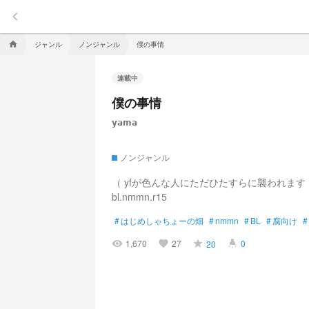
keyboard_arrow_left
ジャンル
ノンジャンル
僕の事情
home
連載中
僕の事情
𝘆𝗮𝗺𝗮
ノンジャンル
（ yfが色んな人にただひたすらに襲われます
bl.nmmn.r15
#
はじめしゃちょーの畑
#
nmmn
#
BL
#
腐向け
#
1,670
27
0
20
visibility
favorite
grade
highlight