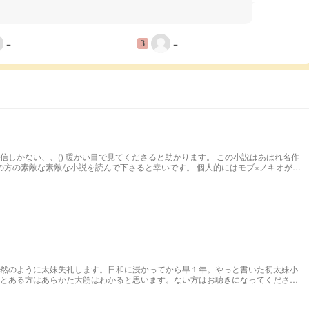
−
−
3
、、() 暖かい目で見てくださると助かります。 この小説はあはれ名作
な素敵な小説を読んで下さると幸いです。 個人的にはモブ×ノキオが好
です。
然のように太妹失礼します。日和に浸かってから早１年。やっと書いた初太妹小
とある方はあらかた大筋はわかると思います。ない方はお聴きになってくださ