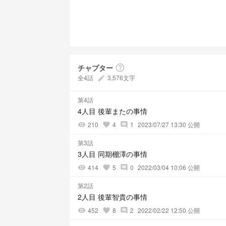
チャプター
help_outline
全4話
3,576文字
create
第4話
4人目 後輩またの事情
210
4
1
2023/07/27 13:30 公開
visibility
favorite
comment
第3話
3人目 同期棚澤の事情
414
5
0
2022/03/04 10:06 公開
visibility
favorite
comment
第2話
2人目 後輩智貴の事情
452
8
2
2022/02/22 12:50 公開
visibility
favorite
comment