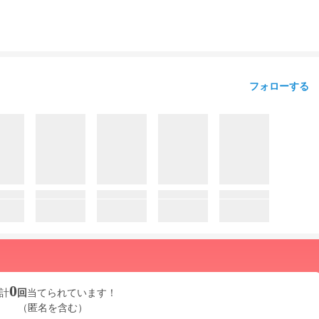
フォローする
0
計
回
当てられています！
（匿名を含む）