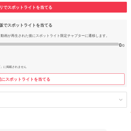
リでスポットライトを当てる
b版でスポットライトを当てる
と動画が再生された後にスポットライト限定チャプターに遷移します。
0
/0
グ」に掲載されません
説にスポットライトを当てる
keyboard_arrow_down