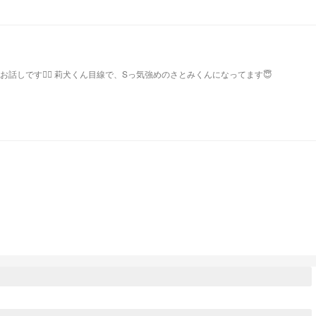
さとりーぬがとにかくイチャイチャするお話しです🙇‍♀️ 莉犬くん目線で、Sっ気強めのさとみくんになってます😇