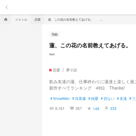
keyboard_arrow_left
ジャンル
恋愛
蓮、この花の名前教えてあげる。 ーアネモネー
home
完結
蓮、この花の名前教えてあげる。
𝒎𝒂𝒊
恋愛
夢小説
飲み友達の蓮、仕事終わりに蓮達と楽しく過
新作すべてランキング 49位 Thanks!
#
SnowMan
#
目黒蓮
#
純愛
#
切ない
#
友達
#
三
6,161
357
333
149
visibility
favorite
grade
highlight