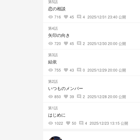
第5話
恋の相談
716
45
4
2025/12/31 23:40 公開
visibility
favorite
comment
第4話
矢印の向き
720
45
2
2025/12/30 20:00 公開
visibility
favorite
comment
第3話
結依
755
43
0
2025/12/29 20:00 公開
visibility
favorite
comment
第2話
いつものメンバー
850
39
2
2025/12/28 20:00 公開
visibility
favorite
comment
第1話
はじめに
1022
50
4
2025/12/23 13:15 公開
visibility
favorite
comment