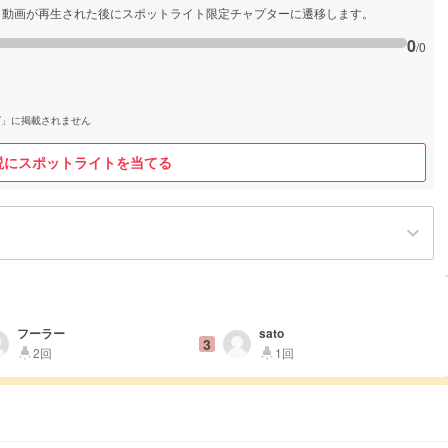
と動画が再生された後にスポットライト限定チャプターに遷移します。
0
/0
グ」に掲載されません
説にスポットライトを当てる
keyboard_arrow_down
フーラー
sato
3
2回
1回
highlight
highlight