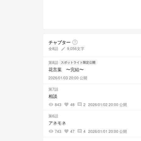
チャプター
help_outline
全8話
9,056文字
create
第8話
スポットライト限定公開
花言葉 〜完結〜
2026/01/03 20:00 公開
第7話
相談
843
48
2
2026/01/02 20:00 公開
visibility
favorite
comment
第6話
アネモネ
743
47
4
2026/01/01 20:00 公開
visibility
favorite
comment