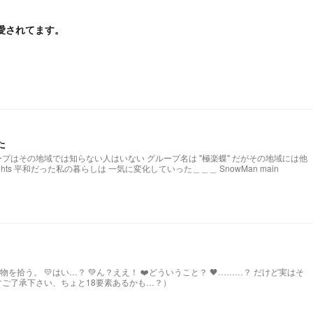
愛されてます。
た
にも有名なグループがいた BEASTとNights 平和だった私の暮らしは 一気に変化していった＿＿＿ SnowMan main
拾う。 💛はい…？ 💚ん？ええ！ ❤️どういうこと？ 🖤………？ だけど実はそ
すご了承下さい、ちょと18要素あるかも…？）