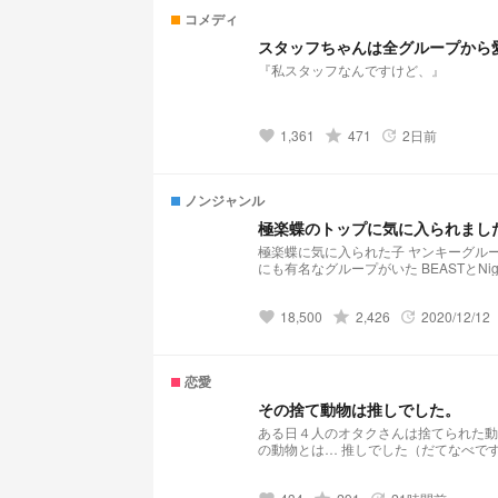
コメディ
スタッフちゃんは全グループから
『私スタッフなんですけど、』
1,361
grade
471
2日前
favorite
update
ノンジャンル
極楽蝶のトップに気に入られまし
極楽蝶に気に入られた子 ヤンキーグループはその地域では知らない人はいない グループ名は "極楽蝶" だがその地域には他
18,500
grade
2,426
2020/12/12
favorite
update
恋愛
その捨て動物は推しでした。
ある日４人のオタクさんは捨てられた動物を
の動物とは… 推しでした（だてなべで