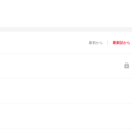
最初から
最新話から
lock