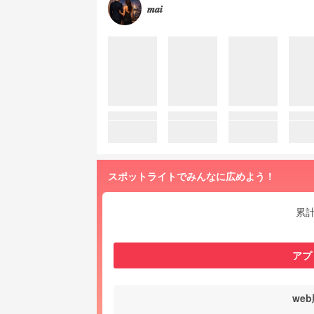
𝒎𝒂𝒊
スポットライトでみんなに広めよう！
累
アプ
we