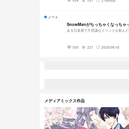
434
grade
291
21時間前
favorite
update
ノート
SnowManがちっちゃくなっちゃ
ある日楽屋で不思議なドリンクを飲んだS
500
grade
221
2026/06/18
favorite
update
メディアミックス作品