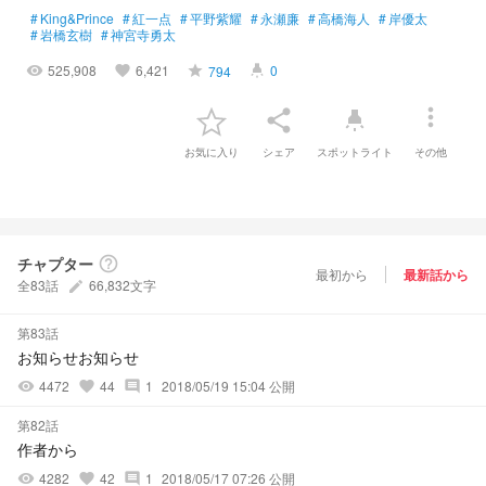
#
King&Prince
#
紅一点
#
平野紫耀
#
永瀬廉
#
高橋海人
#
岸優太
#
岩橋玄樹
#
神宮寺勇太
525,908
6,421
0
794
visibility
favorite
grade
highlight
more_vert
share
highlight
お気に入り
シェア
スポットライト
その他
チャプター
help_outline
最初から
最新話から
全83話
66,832文字
create
第83話
お知らせお知らせ
4472
44
1
2018/05/19 15:04 公開
visibility
favorite
comment
第82話
作者から
4282
42
1
2018/05/17 07:26 公開
visibility
favorite
comment