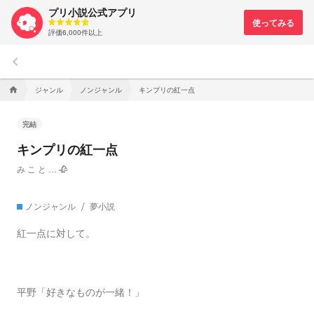
プリ小説公式アプリ
評価6,000件以上
keyboard_arrow_left
ジャンル
ノンジャンル
キンプリの紅一点
home
完結
キンプリの紅一点
み こ と … 🥀
ノンジャンル
夢小説
紅一点に対して。
平野「好きなものが一緒！」