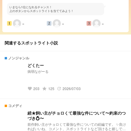
いまなら1位になれるチャンス！
上のボタンからスポットライトを当ててみよう！
−
−
−
1
2
3
関連するスポットライト小説
ノンジャンル
どくたー
病弱ながーる
203
grade
125
2026/07/03
favorite
update
コメディ
続★飼い主がチョロくて最強な件について〜約束のつ
づき💍〜
前作飼い主がチョロくて最強な件についての続編です。 ✨️良け
ればいいね、コメント、スポットライトなど頂けると嬉しです