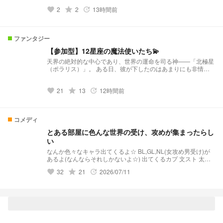
✨️ ※実在の人物が出てきますが、性格などは完全に作者の妄想
2
grade
2
13時間前
favorite
update
です。フィクションとしてお楽しみください。
ファンタジー
【参加型】12星座の魔法使いたち💫
天界の絶対的な中心であり、世界の運命を司る神——「北極星
（ポラリス）」。 ある日、彼が下したのはあまりにも非情な
宣告だった。 「世界の寿命は尽きた。一度すべてを無へと還
し、新しい宇宙を創り直す」 北極星の決定により、静かに動
21
grade
13
12時間前
き出した滅びのカウントダウン。 人々が絶望に伏せる中、勝
favorite
update
手に決められた運命に立ち上がり、反旗を翻す者たちがいた。
それこそが、夜空に輝く12星座から力を授かりし「万星（ばん
せい）の魔法使い」たち。 12星座の力を受け継ぐ者の1人、ル
コメディ
チア・クラルスは、北極星に反旗を翻すため、世界中に散らば
る仲間たちを集める旅に出る。 しかし、その行く手には北極
とある部屋に色んな世界の受け、攻めが集まったらし
星に絶対の忠誠を誓う最強の近衛騎士団「北斗七星」が立ち塞
い
がる——！ 絶望の運命を打ち破り、世界の未来を掴み取るた
めに、星々の希望を背負った壮大な冒険が始まる！
なんか色々なキャラ出てくるよ☆ BL,GL,NL(女攻め男受け)が
あるよ(なんならそれしかないよ☆) 出てくるカプ 文スト 太
中、敦芥、ポオ乱、ゴードス パラ高 マサ光 ツイステ トレケ
32
grade
21
2026/07/11
favorite
update
イ、ラギレオ、イデアズ、ジェイフロ プロセカ 類司、冬彰、
はるみの、いちさき、ほなしほ、えむねね 魔入間 ジャズリド
妖はじ 隊学、晴凛 メメントリ あすじお 毒☆あきお おっP総受
け これからも増えてくよ