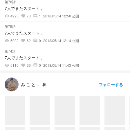
第76話
7人でまたスタート 。
4925
73
1
2018/05/14 12:50 公開
visibility
favorite
comment
第75話
7人でまたスタート 。
5002
62
0
2018/05/14 12:14 公開
visibility
favorite
comment
第74話
7人でまたスタート 。
5110
66
0
2018/05/14 11:43 公開
visibility
favorite
comment
フォローする
み こ と … 🥀