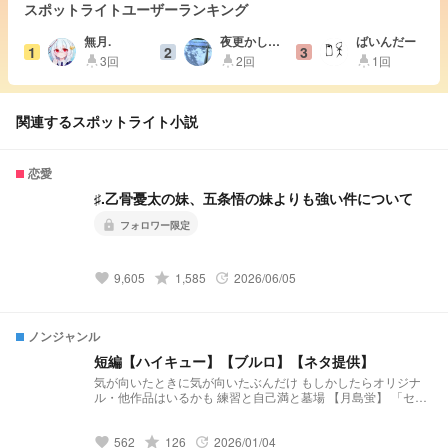
スポットライトユーザーランキング
無月.
夜更かし注
ばいんだー
1
2
3
意報
3回
2回
1回
highlight
highlight
highlight
関連するスポットライト小説
恋愛
♯.乙骨憂太の妹、五条悟の妹よりも強い件について
lock
フォロワー限定
9,605
grade
1,585
2026/06/05
favorite
update
ノンジャンル
短編【ハイキュー】【ブルロ】【ネタ提供】
気が向いたときに気が向いたぶんだけ もしかしたらオリジナ
ル・他作品はいるかも 練習と自己満と墓場 【月島蛍】 「セレ
ンディピティ」 小説になりました↓↓↓
https://novel.prcm.jp/novel/BmzRdh3txTUibqXXVZof 【二口堅
562
grade
126
2026/01/04
治】 「先輩、まだ独り身なんすか？(笑)」 小説になりました↓
favorite
update