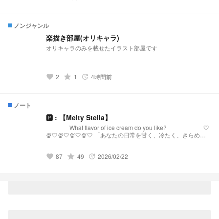
↓ ↓ https://novel.prcm.jp/novel/cXlcBIt2Ne2PhzvRzV2Q 【孤
爪研磨】 「そこのけそこのけ 勇者が通る」 小説になりました
↓ ↓ ↓ https://novel.prcm.jp/novel/Cxxu2EBITSt0wLuPjQ4n
ノンジャンル
【白布】 「浮いてた彼女が”浮いて”いた」 小説になりました↓
↓ ↓ https://novel.prcm.jp/novel/wm18GhLSixpJNbKeARoK
楽描き部屋(オリキャラ)
【宮侑】(角名) 「ちみけも買ったら男子高校生拾った話」 小説
オリキャラのみを載せたイラスト部屋です
になりました↓ ↓ ↓
https://novel.prcm.jp/novel/nMbYXcbwwQjoQ15Ja254 【牛
島】 「籠の中の雛 コンビニを知る」 小説になりました↓ ↓ ↓
https://novel.prcm.jp/novel/z2FYtWfMjUFHn8taeLfl
2
grade
1
4時間前
favorite
update
ノート
🅿︎ : 【Melty Stella】
What flavor of ice cream do you like? 🤍
🍨🤍🍨🤍🍨🤍🍨🤍 「あなたの日常を甘く、冷たく、きらめか
せる。」 【Melty Stellaとは？】 『Melty Stella』は、星
(Stella)のような輝きと、心を甘く溶かす(Melty)ような配信を
87
grade
49
2026/02/22
届けるプリチューバ事務所です。 略称:メルステ 事務
favorite
update
所FN:Toppings 事務所FM:🧊🍨🌟 語りタグ:溶けちゃ
う前に星になる 🤍🍨🤍🍨🤍🍨🤍🍨🤍 発
祥:https://novel.prcm.jp/novel/oZI9SHphr7KqNMd8dkMn