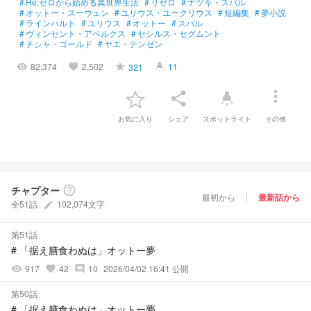
#
Re:ゼロから始める異世界生活
#
リゼロ
#
ナツキ・スバル
#
オットー・スーウェン
#
ユリウス・ユークリウス
#
短編集
#
夢小説
#
ラインハルト
#
ユリウス
#
オットー
#
スバル
#
ヴィンセント・アベルクス
#
セシルス・セグムント
#
チシャ・ゴールド
#
ヤエ・テンゼン
82,374
2,502
11
321
visibility
favorite
grade
highlight
more_vert
share
highlight
お気に入り
シェア
スポットライト
その他
チャプター
help_outline
最初から
最新話から
全51話
102,074文字
create
第51話
# 「据え膳食わぬは」オットー夢
917
42
10
2026/04/02 16:41 公開
visibility
favorite
comment
第50話
# 「据え膳食わぬは」オットー夢