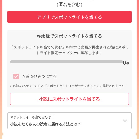
（匿名を含む）
アプリでスポットライトを当てる
web版でスポットライトを当てる
「スポットライトを当てて読む」を押すと動画が再生された後にスポッ
トライト限定チャプターに遷移します。
0
/0
名前をひみつにする
名前をひみつにすると「スポットライトユーザーランキング」に掲載されません
小説にスポットライトを当てる
スポットライトを当てるだけ！
keyboard_arrow_down
小説をたくさんの読者に届ける方法とは？