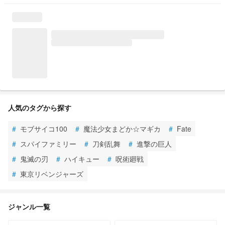
人気のタグから探す
#
モブサイコ100
#
魔法少女まどか☆マギカ
#
Fate
#
スパイファミリー
#
刀剣乱舞
#
進撃の巨人
#
鬼滅の刃
#
ハイキュー
#
呪術廻戦
#
東京リベンジャーズ
ジャンル一覧