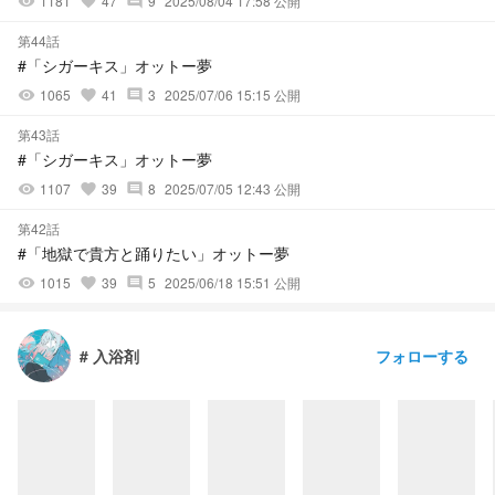
1181
47
9
2025/08/04 17:58 公開
visibility
favorite
comment
第44話
#「シガーキス」オットー夢
1065
41
3
2025/07/06 15:15 公開
visibility
favorite
comment
第43話
#「シガーキス」オットー夢
1107
39
8
2025/07/05 12:43 公開
visibility
favorite
comment
第42話
#「地獄で貴方と踊りたい」オットー夢
1015
39
5
2025/06/18 15:51 公開
visibility
favorite
comment
フォローする
# 入浴剤