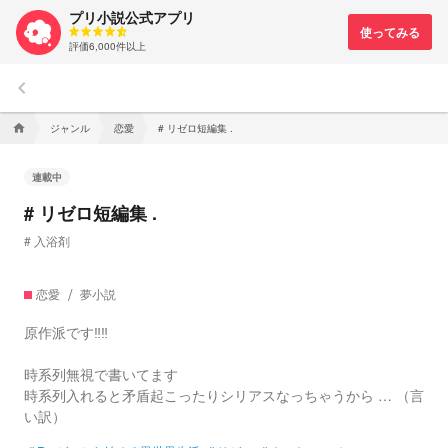
プリ小説公式アプリ
評価6,000件以上
keyboard_arrow_left
ジャンル
恋愛
# リゼロ短編集 .
home
連載中
# リゼロ短編集 .
# 入浴剤
恋愛
夢小説
原作派です‼️‼️
時系列無視で書いてます
時系列入れると矛盾起こったりシリアスなっちゃうから … （言
い訳）