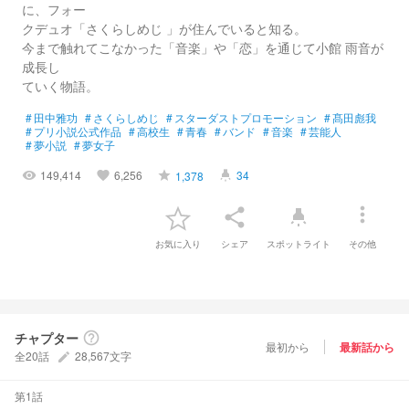
に、フォー
クデュオ「さくらしめじ 」が住んでいると知る。
今まで触れてこなかった「音楽」や「恋」を通じて小館 雨音が
成長し
ていく物語。
#
田中雅功
#
さくらしめじ
#
スターダストプロモーション
#
髙田彪我
#
プリ小説公式作品
#
高校生
#
青春
#
バンド
#
音楽
#
芸能人
#
夢小説
#
夢女子
149,414
6,256
34
1,378
visibility
favorite
grade
highlight
more_vert
share
highlight
お気に入り
シェア
スポットライト
その他
チャプター
help_outline
最初から
最新話から
全20話
28,567文字
create
第1話