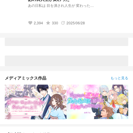
【宮侑】(角名) 「ちみけも買ったら男子高校生拾った話」 小説
あの日私は 目を潰され人生が 変わった…
になりました↓ ↓ ↓
https://novel.prcm.jp/novel/nMbYXcbwwQjoQ15Ja254 【牛
島】 「籠の中の雛 コンビニを知る」 小説になりました↓ ↓ ↓
https://novel.prcm.jp/novel/z2FYtWfMjUFHn8taeLfl
2,394
grade
330
2025/06/28
favorite
update
メディアミックス作品
もっと見る