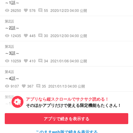
～1話～
26250
576
55
2020/12/23 04:00 公開
visibility
favorite
comment
第2話
～2話～
12435
445
30
2020/12/30 04:00 公開
visibility
favorite
comment
第3話
～3話～
10259
410
34
2021/01/06 04:00 公開
visibility
favorite
comment
第4話
～4話～
9107
367
35
2021/01/13 04:00 公開
visibility
favorite
comment
第5話
アプリなら縦スクロールでサクサク読める！
～5話～
そのほかアプリだけで使える限定機能もたくさん！
6987
330
28
2021/01/20 04:00 公開
visibility
favorite
comment
アプリで続きを表示する
第6話
～6話～
このままweb版で続きを表示する