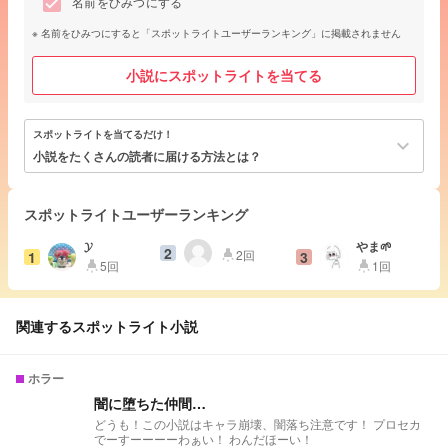
名前をひみつにする
名前をひみつにすると「スポットライトユーザーランキング」に掲載されません
小説にスポットライトを当てる
スポットライトを当てるだけ！
keyboard_arrow_down
小説をたくさんの読者に届ける方法とは？
スポットライトユーザーランキング
𝓨
やま🌱
2
2回
1
3
highlight
5回
1回
highlight
highlight
関連するスポットライト小説
ホラー
闇に堕ちた仲間…
どうも！この小説はキャラ崩壊、闇落ち注意です！ プロセカ
でーすーーーーわぁい！ わんだほーい！