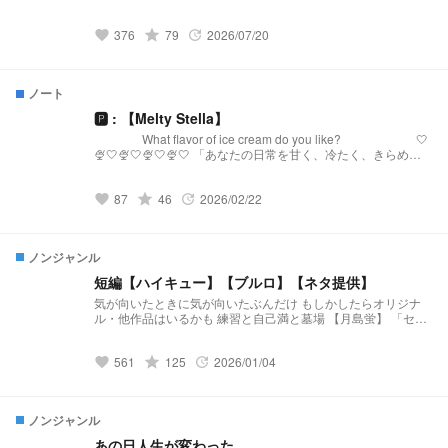
376
grade
79
2026/07/20
favorite
update
ノート
🅿︎ : 【Melty Stella】
What flavor of ice cream do you like? 🤍
🍨🤍🍨🤍🍨🤍🍨🤍 「あなたの日常を甘く、冷たく、きらめか
せる。」 【Melty Stellaとは？】 『Melty Stella』は、星
(Stella)のような輝きと、心を甘く溶かす(Melty)ような配信を
87
grade
46
2026/02/22
届けるプリチューバ事務所です。 略称:メルステ 事務
favorite
update
所FN:Toppings 事務所FM:🧊🍨🌟 語りタグ:溶けちゃ
う前に星になる 🤍🍨🤍🍨🤍🍨🤍🍨🤍 発
祥:https://novel.prcm.jp/novel/oZI9SHphr7KqNMd8dkMn
ノンジャンル
短編【ハイキュー】【ブルロ】【ネタ提供】
気が向いたときに気が向いたぶんだけ もしかしたらオリジナ
ル・他作品はいるかも 練習と自己満と墓場 【月島蛍】 「セレ
ンディピティ」 小説になりました↓↓↓
https://novel.prcm.jp/novel/BmzRdh3txTUibqXXVZof 【二口堅
561
grade
125
2026/01/04
治】 「先輩、まだ独り身なんすか？(笑)」 小説になりました↓
favorite
update
↓ ↓ https://novel.prcm.jp/novel/cXlcBIt2Ne2PhzvRzV2Q 【孤
爪研磨】 「そこのけそこのけ 勇者が通る」 小説になりました
↓ ↓ ↓ https://novel.prcm.jp/novel/Cxxu2EBITSt0wLuPjQ4n
ノンジャンル
【白布】 「浮いてた彼女が”浮いて”いた」 小説になりました↓
↓ ↓ https://novel.prcm.jp/novel/wm18GhLSixpJNbKeARoK
あの日人生が変わった