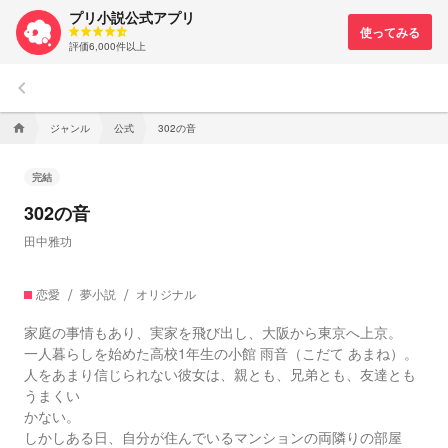
プリ小説公式アプリ
評価6,000件以上
keyboard_arrow_left
ジャンル
公式
302の音
home
完結
302の音
田中雅功
恋愛
夢小説
オリジナル
家庭の事情もあり、実家を飛び出し、大阪から東京へ上京。
一人暮らしを始めた高校1年生の小館 雨音（こだて あまね）。
人をあまり信じられない彼女は、親とも、兄弟とも、友達とも
うまくい
かない。
しかしある日、自分が住んでいるマンションの両隣りの部屋