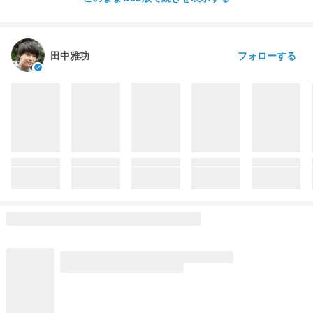
6910
317
30
2021/01/27 04:00 公開
visibility
favorite
comment
フォローする
田中雅功
check_circle